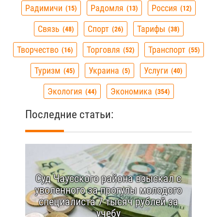
Радимичи
Радомля
Россия
15
13
12
Связь
Спорт
Тарифы
48
26
38
Творчество
Торговля
Транспорт
16
52
55
Туризм
Украина
Услуги
45
5
40
Экология
Экономика
44
354
Последние статьи:
Суд Чаусского района взыскал с
уволенного за прогулы молодого
специалиста 7 тысяч рублей за
учебу