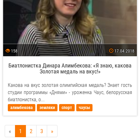
158
17.04.2018
Биатлонистка Динара Алимбекова: «Я знаю, какова
Золотая медаль на вкус!»
Какова на вкус золотая олимпийская медаль? Знает гость
студии программы «Днями» - уроженка Чаус, белорусская
биатлонистка, о...
алимбекова
земляки
спорт
чаусы
«
1
2
3
»