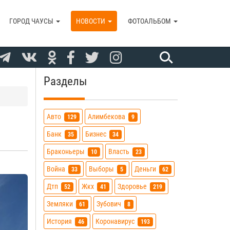
ГОРОД ЧАУСЫ
НОВОСТИ
ФОТОАЛЬБОМ
Разделы
Авто
Алимбекова
129
9
Банк
Бизнес
35
34
Браконьеры
Власть
10
23
Война
Выборы
Деньги
33
5
62
Дтп
Жкх
Здоровье
52
41
219
Земляки
Зубович
61
8
История
Коронавирус
46
193