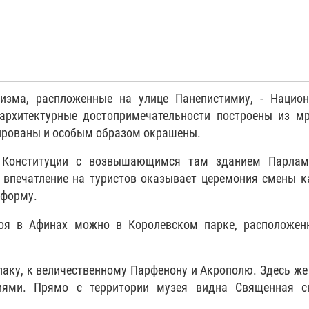
цизма, распложенные на улице Панепистимиу, - Национ
 архитектурные достопримечательности построены из м
ированы и особым образом окрашены.
и Конституции с возвышающимся там зданием Парлам
впечатление на туристов оказывает церемония смены к
иформу.
ноя в Афинах можно в Королевском парке, расположен
лаку, к величественному Парфенону и Акрополю. Здесь ж
иями. Прямо с территории музея видна Священная с