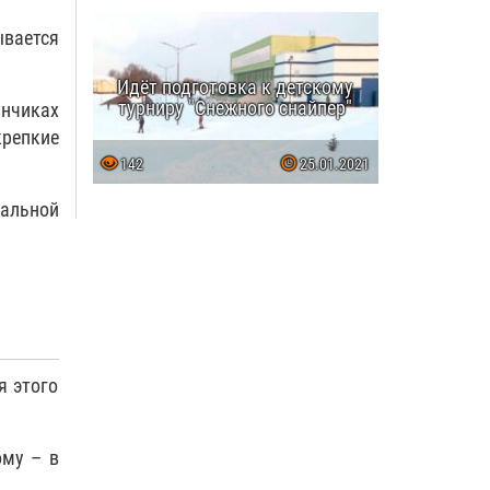
ывается
Идёт подготовка к детскому
турниру "Снежного снайпер"
нчиках
крепкие
142
25.01.2021
иальной
я этого
ому – в