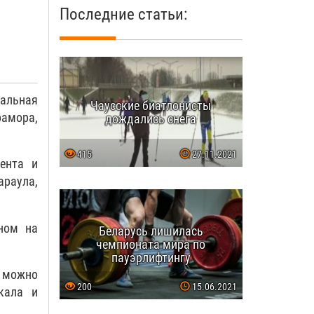
Последние статьи:
альная
Чаусские биатлонисты
рамора,
дождались снега
415
27.11.2021
ента и
араула,
ном на
Беларусь лишилась
чемпионата мира по
пауэрлифтингу
е можно
200
15.06.2021
кала и