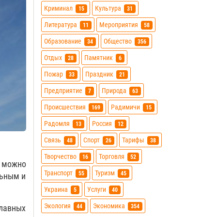
Криминал
Культура
15
31
Литература
Мероприятия
11
58
Образование
Общество
34
356
Отдых
Памятник
28
6
Пожар
Праздник
33
21
Предприятие
Природа
7
63
Происшествия
Радимичи
169
15
Радомля
Россия
13
12
Связь
Спорт
Тарифы
48
26
38
Творчество
Торговля
16
52
о можно
Транспорт
Туризм
55
45
льным и
Украина
Услуги
5
40
Экология
Экономика
44
354
авных