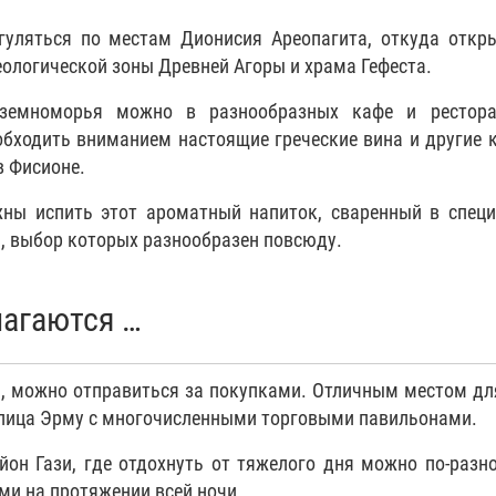
гуляться по местам Дионисия Ареопагита, откуда откр
ологической зоны Древней Агоры и храма Гефеста.
иземноморья можно в разнообразных кафе и рестора
обходить вниманием настоящие греческие вина и другие 
в Фисионе.
ны испить этот ароматный напиток, сваренный в спец
, выбор которых разнообразен повсюду.
лагаются …
ы, можно отправиться за покупками. Отличным местом дл
 улица Эрму с многочисленными торговыми павильонами.
йон Гази, где отдохнуть от тяжелого дня можно по-разн
ми на протяжении всей ночи.