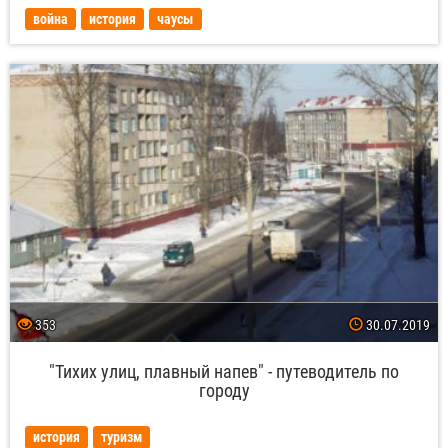
война
история
чаусы
353
30.07.2019
"Тихих улиц, плавный напев" - путеводитель по
городу
история
туризм