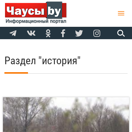
Toggle
naviga
Раздел "история"