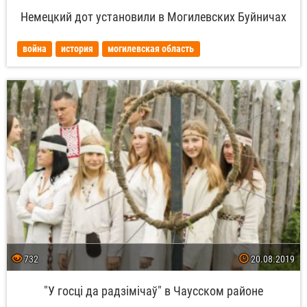
Немецкий дот установили в Могилевских Буйничах
война
история
могилевская область
732
20.08.2019
"У госці да радзімічаў" в Чаусском районе