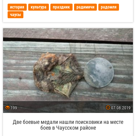
история
культура
праздник
радимичи
радомля
чаусы
199
07.08.2019
Две боевые медали нашли поисковики на месте
боев в Чаусском районе