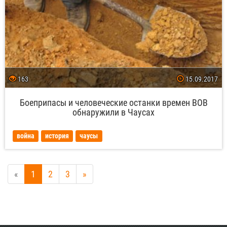
163
15.09.2017
Боеприпасы и человеческие останки времен ВОВ
обнаружили в Чаусах
война
история
чаусы
«
1
2
3
»