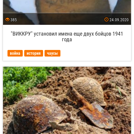
385
24.09.2020
"ВИККРУ" установил имена еще двух бойцов 1941
года
война
история
чаусы