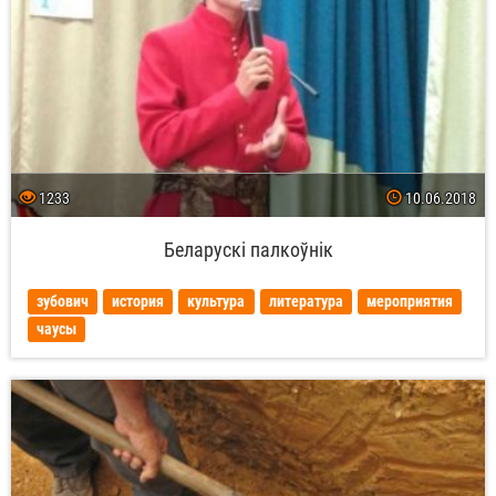
1233
10.06.2018
Беларускі палкоўнік
зубович
история
культура
литература
мероприятия
чаусы