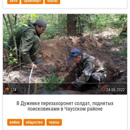
авто
транспорт
чаусы
174
24.06.2022
В Дужевке перезахоронят солдат, поднятых
поисковиками в Чаусском районе
война
общество
чаусы