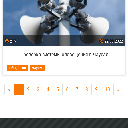
215
22.03.2022
Проверка системы оповещения в Чаусах
общество
чаусы
«
1
2
3
4
5
6
7
8
9
10
»