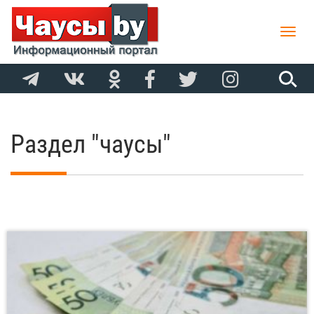
Toggle
naviga
Раздел "чаусы"