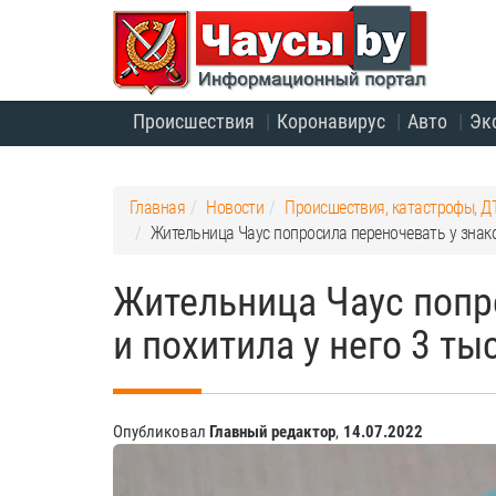
Происшествия
Коронавирус
Авто
Эк
Главная
Новости
Происшествия, катастрофы, Д
Жительница Чаус попросила переночевать у знако
Жительница Чаус попр
и похитила у него 3 ты
Опубликовал
Главный редактор
,
14.07.2022