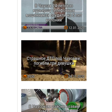
В Чаусах 24-летнюю
курьершу телефонных
мошенниках осудили на 5 лет
колонии
1370
12.01.2023
Страшное ДТП под Чаусами:
погибли три девушки
5530
29.11.2022
В Чаусском районе хозяин
дома убил гостя