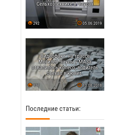
Сельхозтехнике в Чаусах
292
05.06.2019
Видеофакт: на трассе
Могилев-Чаусы у МАЗа
отвалилось колесо, водитель
съехал в кювет.
127
13.08.2018
Последние статьи: