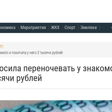
ономика
Мероприятия
ЖКХ
Спорт
Земляки
ТП
мого и похитила у него 3 тысячи рублей
осила переночевать у знаком
сячи рублей