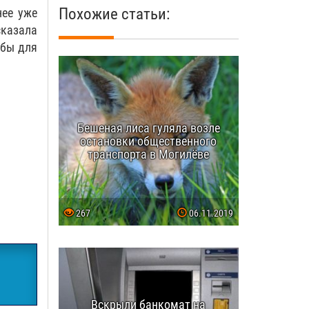
Похожие статьи:
нее уже
сказала
 бы для
Бешеная лиса гуляла возле
остановки общественного
транспорта в Могилёве
267
06.11.2019
Вскрыли банкомат на