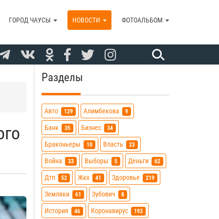
ГОРОД ЧАУСЫ
НОВОСТИ
ФОТОАЛЬБОМ
Разделы
Авто
Алимбекова
129
9
ого
Банк
Бизнес
35
34
Браконьеры
Власть
10
23
Война
Выборы
Деньги
33
5
62
Дтп
Жкх
Здоровье
52
41
219
Земляки
Зубович
61
8
История
Коронавирус
46
193