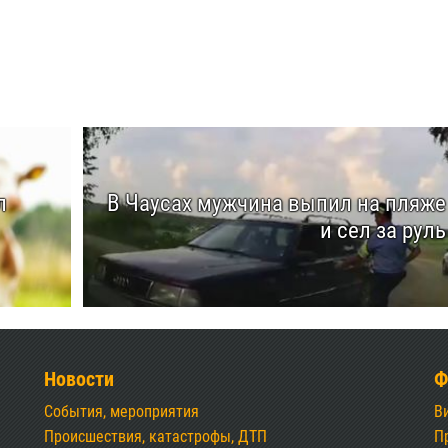
л
В Чаусах мужчина выпил на пляже
и сел за руль
Новости
Ф
События, мероприятия
В
Происшествия, катастрофы, ДТП
П