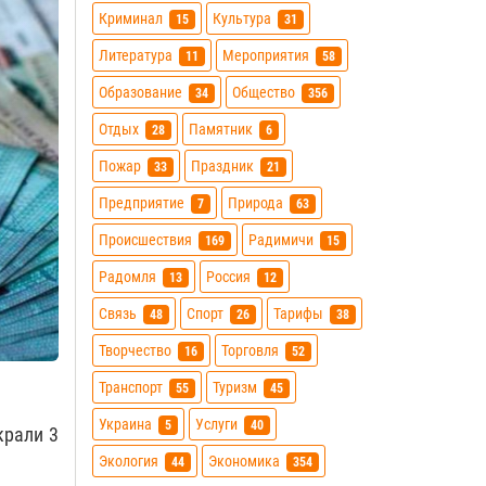
Криминал
Культура
15
31
Литература
Мероприятия
11
58
Образование
Общество
34
356
Отдых
Памятник
28
6
Пожар
Праздник
33
21
Предприятие
Природа
7
63
Происшествия
Радимичи
169
15
Радомля
Россия
13
12
Связь
Спорт
Тарифы
48
26
38
Творчество
Торговля
16
52
Транспорт
Туризм
55
45
Украина
Услуги
5
40
крали 3
Экология
Экономика
44
354