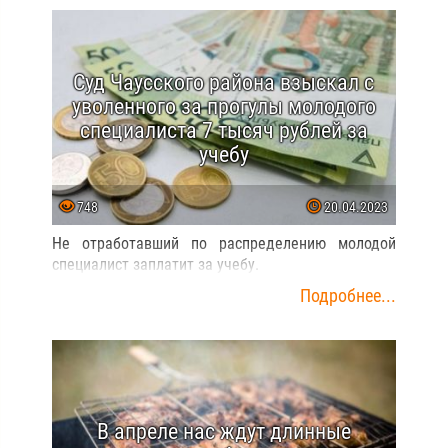
Суд Чаусского района взыскал с
уволенного за прогулы молодого
специалиста 7 тысяч рублей за
учебу
748
20.04.2023
Не отработавший по распределению молодой
специалист заплатит за учебу.
Подробнее...
В апреле нас ждут длинные