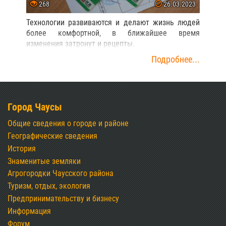
268
26.03.2023
Технологии развиваются и делают жизнь людей
более комфортной, в ближайшее время
изменения затронут и рецепты.
Подробнее...
Город Чаусы
Общие сведения о городе и районе
Географические сведения
История
Знаменитые земляки
Агрогородки Чаусского района
Туризм, отдых, экология
Предпринимательству и бизнесу
Информация
Форум