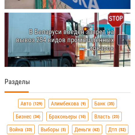
В Беларуси введен запрет на
вывоз 254 видов промышленных
товаров
Разделы
Авто
Алимбекова
Банк
129
9
35
Бизнес
Браконьеры
Власть
34
10
23
Война
Выборы
Деньги
Дтп
33
5
62
52