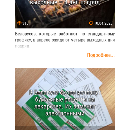
выходные — 4 дня подряд
316
10.04.2023
Белорусов, которые работают по стандартному
графику, в апреле ожидают четыре выходных дня
подряд.
Подробнее...
В Беларуси скоро исчезнут
бумажные рецепты на
лекарства. Их заменят
электронными