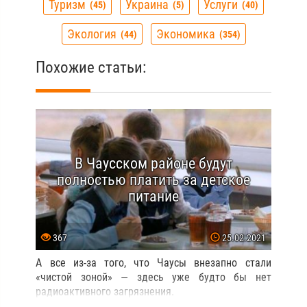
Туризм
Украина
Услуги
45
5
40
Экология
Экономика
44
354
Похожие статьи:
В Чаусском районе будут
полностью платить за детское
питание
367
25.02.2021
А все из-за того, что Чаусы внезапно стали
«чистой зоной» — здесь уже будто бы нет
радиоактивного загрязнения.