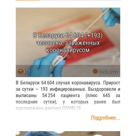
В Беларуси 64 604 (+193)
человека, зараженных
коронавирусом
47
10.07.2020
В Беларуси 64 604 случая коронавируса. Прирост
за сутки — 193 инфицированных. Выздоровели и
выписаны 54 254 пациента (плюс 645 за
последние сутки), у которых ранее был
подтвержден диагноз COVID-19.
Подробнее...