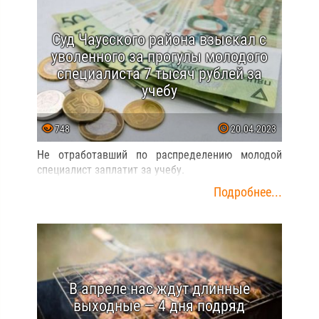
Суд Чаусского района взыскал с
уволенного за прогулы молодого
специалиста 7 тысяч рублей за
учебу
748
20.04.2023
Не отработавший по распределению молодой
специалист заплатит за учебу.
Подробнее...
В апреле нас ждут длинные
выходные — 4 дня подряд