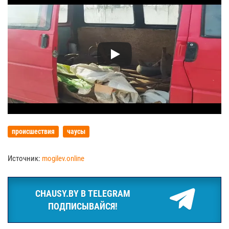
происшествия
чаусы
Источник:
mogilev.online
CHAUSY.BY В TELEGRAM
ПОДПИСЫВАЙСЯ!