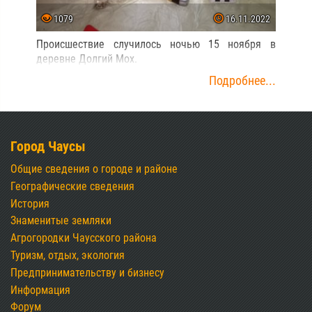
1079
16.11.2022
Происшествие случилось ночью 15 ноября в
деревне Долгий Мох.
Подробнее...
Город Чаусы
Общие сведения о городе и районе
Географические сведения
История
Знаменитые земляки
Агрогородки Чаусского района
Туризм, отдых, экология
Предпринимательству и бизнесу
Информация
Форум