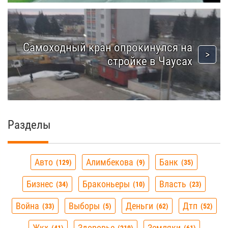
Самоходный кран опрокинулся на
стройке в Чаусах
Разделы
Авто
Алимбекова
Банк
129
9
35
Бизнес
Браконьеры
Власть
34
10
23
Война
Выборы
Деньги
Дтп
33
5
62
52
Жкх
Здоровье
Земляки