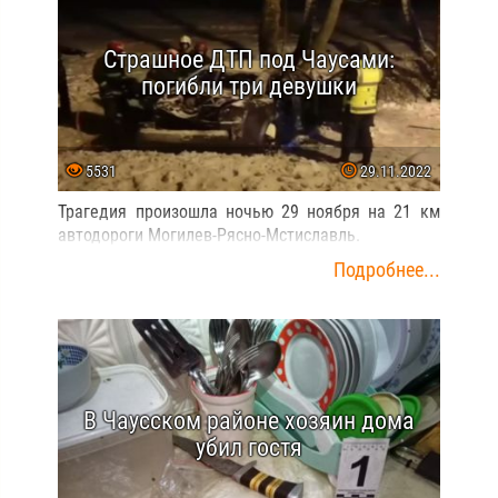
Страшное ДТП под Чаусами:
погибли три девушки
5531
29.11.2022
Трагедия произошла ночью 29 ноября на 21 км
автодороги Могилев-Рясно-Мстиславль.
Подробнее...
В Чаусском районе хозяин дома
убил гостя