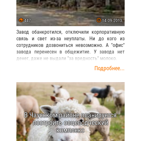
447
14.09.2013
Завод обанкротился, отключили корпоративную
связь и свет из-за неуплаты. Ни до кого из
сотрудников дозвониться невозможно. А "офис"
завода перенесен в общежитие. У завода нет
денег, даже не выдали "за вредность" молоко.
Подробнее...
В Чаусском районе планируется
построить овцеводческий
комплекс