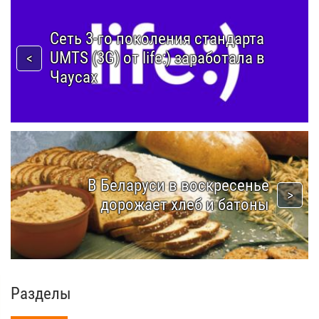
Сеть 3-го поколения стандарта
UMTS (3G) от life:) заработала в
Чаусах
В Беларуси в воскресенье
дорожает хлеб и батоны
Разделы