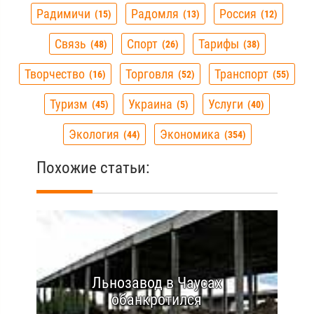
Радимичи
Радомля
Россия
15
13
12
Связь
Спорт
Тарифы
48
26
38
Творчество
Торговля
Транспорт
16
52
55
Туризм
Украина
Услуги
45
5
40
Экология
Экономика
44
354
Похожие статьи:
Льнозавод в Чаусах
обанкротился