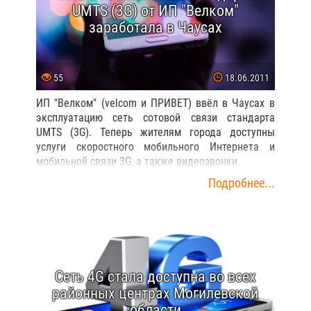
UMTS (3G) от ИП "Велком"
заработала в Чаусах
55
18.06.2011
ИП "Велком" (velcom и ПРИВЕТ) ввёл в Чаусах в
эксплуатацию сеть сотовой связи стандарта
UMTS (3G). Теперь жителям города доступны
услуги скоростного мобильного Интернета и
мобильной связи 3G, а также видеозвонки.
Подробнее...
Сеть 4G стала доступна во всех
районных центрах Могилевской
области