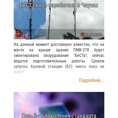
БеСТ скоро заработает в Чаусах
144
09.06.2008
На данный момент достоверно известно, что на
мачте на крыше здания ПМК-278 будет
смонтировано оборудование "БеСТа", сейчас
ведутся подготовительные работы. Сроков
запуска базовой станции (БС) никто пока не
знает.
Подробнее...
Сеть 3-го поколения стандарта