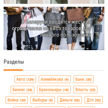
В Беларуси вводятся жёсткие
ограничения на ввоз товаров для
личного пользования
Разделы
Авто
Алимбекова
Банк
129
9
35
Бизнес
Браконьеры
Власть
34
10
23
Война
Выборы
Деньги
Дтп
33
5
62
52