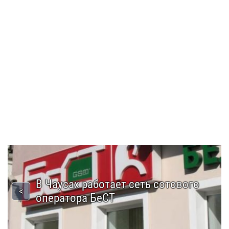
В Чаусах работает сеть сотового
оператора БеСТ