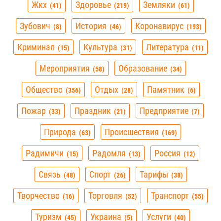
Жкх
Здоровье
Земляки
41
219
61
Зубович
История
Коронавирус
8
46
193
Криминал
Культура
Литература
15
31
11
Мероприятия
Образование
58
34
Общество
Отдых
Памятник
356
28
6
Пожар
Праздник
Предприятие
33
21
7
Природа
Происшествия
63
169
Радимичи
Радомля
Россия
15
13
12
Связь
Спорт
Тарифы
48
26
38
Творчество
Торговля
Транспорт
16
52
55
Туризм
Украина
Услуги
45
5
40