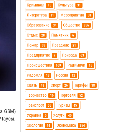
Криминал
Культура
15
31
Литература
Мероприятия
11
58
Образование
Общество
34
356
Отдых
Памятник
28
6
Пожар
Праздник
33
21
Предприятие
Природа
7
63
Происшествия
Радимичи
169
15
Радомля
Россия
13
12
Связь
Спорт
Тарифы
48
26
38
Творчество
Торговля
16
52
Транспорт
Туризм
55
45
та GSM)
Украина
Услуги
5
40
 Чаусы.
Экология
Экономика
44
354