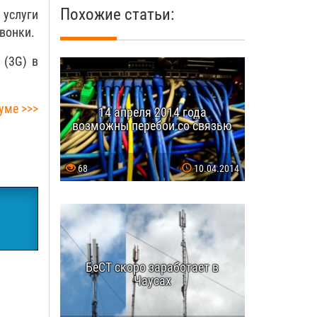
Похожие статьи:
 услуги
вонки.
 (3G) в
уме >>>
14 апреля 2014 года
возможны перебои со связью
68
10.04.2014
БеСТ скоро заработает в
Чаусах