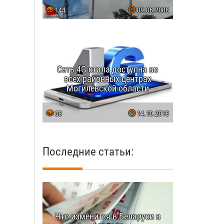
144
09.06.2008
Сеть 4G стала доступна во
всех районных центрах
Могилевской области
68
14.10.2018
Последние статьи:
Что изменится в Беларуси в