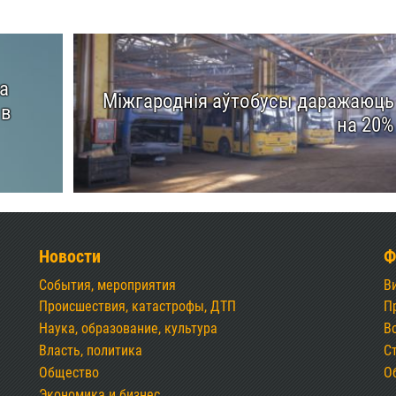
а
Міжгароднія аўтобусы даражаюць
 в
на 20%
Новости
Ф
События, мероприятия
В
Происшествия, катастрофы, ДТП
П
Наука, образование, культура
В
Власть, политика
С
Общество
О
Экономика и бизнес