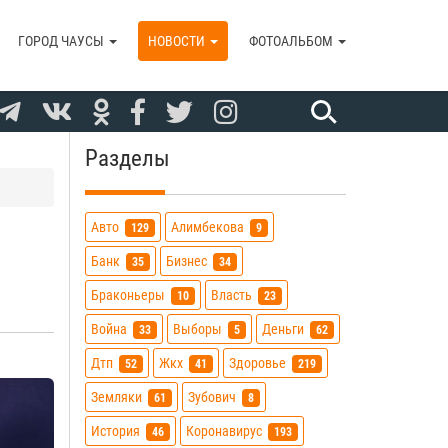
ГОРОД ЧАУСЫ
НОВОСТИ
ФОТОАЛЬБОМ
Разделы
Авто
Алимбекова
129
9
Банк
Бизнес
35
34
Браконьеры
Власть
10
23
Война
Выборы
Деньги
33
5
62
Дтп
Жкх
Здоровье
52
41
219
Земляки
Зубович
61
8
История
Коронавирус
46
193