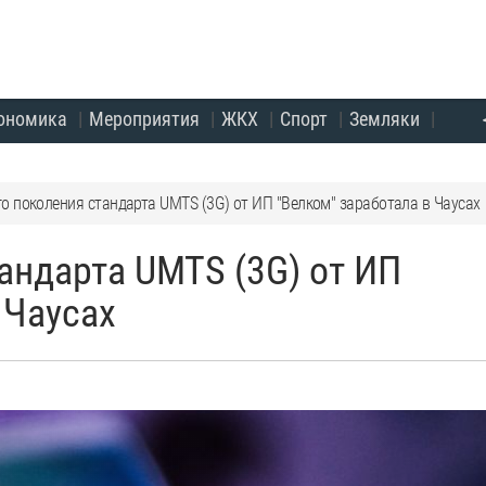
ономика
Мероприятия
ЖКХ
Спорт
Земляки
го поколения стандарта UMTS (3G) от ИП "Велком" заработала в Чаусах
тандарта UMTS (3G) от ИП
 Чаусах