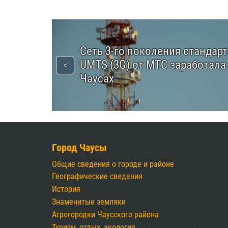
Сеть 3-го поколения стандарт
UMTS (3G) от МТС заработала
Чаусах
Город Чаусы
Общие сведения о городе и районе
Географические сведения
История
Знаменитые земляки
Агрогородки Чаусского района
Туризм, отдых, экология