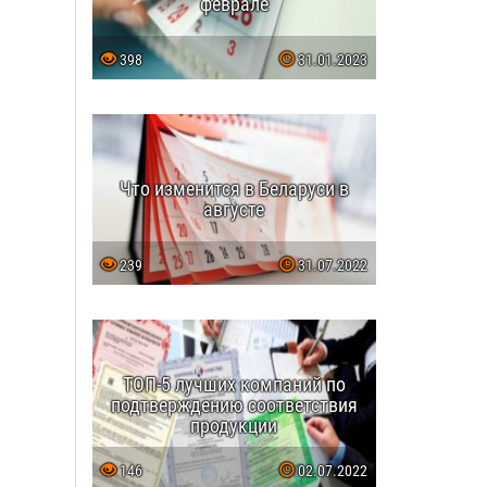
феврале
398
31.01.2023
Что изменится в Беларуси в
августе
239
31.07.2022
ТОП-5 лучших компаний по
подтверждению соответствия
продукции
146
02.07.2022