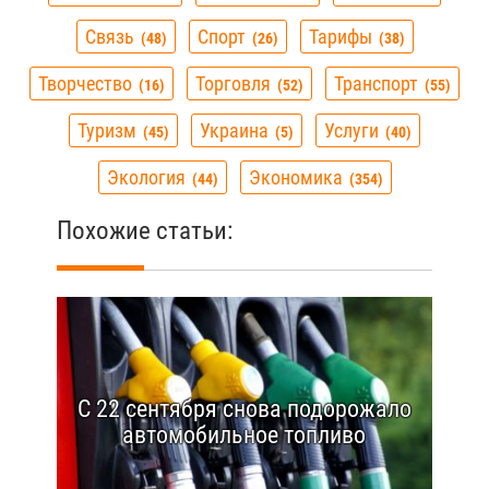
Связь
Спорт
Тарифы
48
26
38
Творчество
Торговля
Транспорт
16
52
55
Туризм
Украина
Услуги
45
5
40
Экология
Экономика
44
354
Похожие статьи:
С 22 сентября снова подорожало
автомобильное топливо