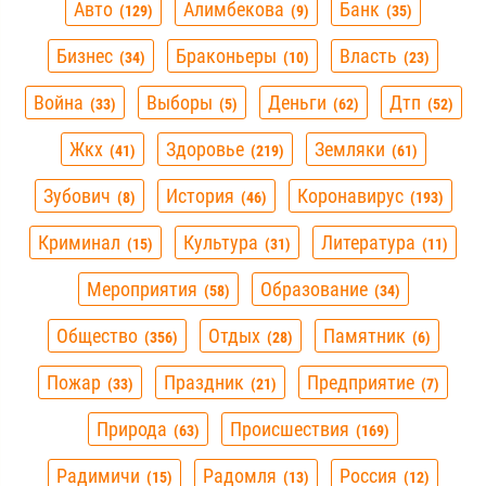
Авто
Алимбекова
Банк
129
9
35
Бизнес
Браконьеры
Власть
34
10
23
Война
Выборы
Деньги
Дтп
33
5
62
52
Жкх
Здоровье
Земляки
41
219
61
Зубович
История
Коронавирус
8
46
193
Криминал
Культура
Литература
15
31
11
Мероприятия
Образование
58
34
Общество
Отдых
Памятник
356
28
6
Пожар
Праздник
Предприятие
33
21
7
Природа
Происшествия
63
169
Радимичи
Радомля
Россия
15
13
12