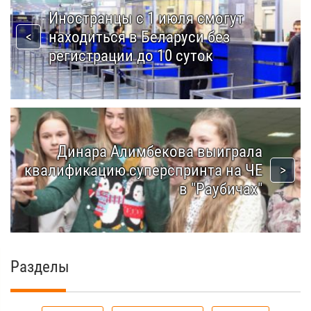
Иностранцы с 1 июля смогут
находиться в Беларуси без
регистрации до 10 суток
Динара Алимбекова выиграла
квалификацию суперспринта на ЧЕ
в "Раубичах"
Разделы