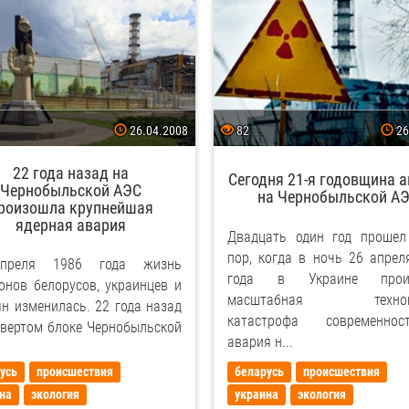
26.04.2008
82
26
22 года назад на
Сегодня 21-я годовщина 
Чернобыльской АЭС
на Чернобыльской А
роизошла крупнейшая
ядерная авария
Двадцать один год прошел
пор, когда в ночь 26 апрел
преля 1986 года жизнь
года в Украине прои
онов белорусов, украинцев и
масштабная техноге
ян изменилась. 22 года назад
катастрофа современно
твертом блоке Чернобыльской
авария н...
усь
происшествия
беларусь
происшествия
на
экология
украина
экология