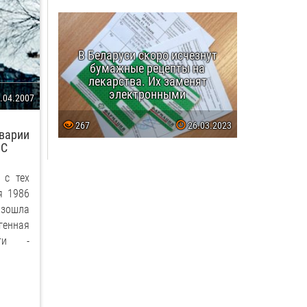
В Беларуси скоро исчезнут
бумажные рецепты на
лекарства. Их заменят
электронными
.04.2007
267
26.03.2023
аварии
ЭС
 с тех
я 1986
зошла
нная
сти -