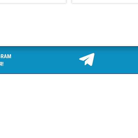
GRAM
Я!