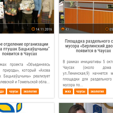
14.11.2016
43
05
Площадка раздельного 
е отделение организации
мусора «Берлинский дво
ва птушак Бацькаўшчыны"
появится в Чаусах
появится в Чаусах
В рамках инициативы 5 окт
ках проекта «Объединяясь
Чаусах (около дом
г природы», который «Ахова
ул.Ленинская,9) начнется 
к Бацькаўшчыны» реализует
площадки для раздельного
левской и Гомельской обла...
мусора по...
ода
чаусы
экология
жкх
чаусы
экология