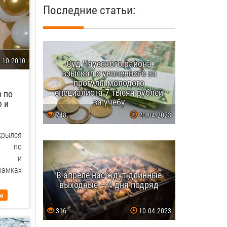
Последние статьи:
.10.2010
Суд Чаусского района
взыскал с уволенного за
прогулы молодого
специалиста 7 тысяч рублей
 по
за учебу
 и
748
20.04.2023
рылся
тр по
ию и
рамках
В апреле нас ждут длинные
выходные — 4 дня подряд
ы
316
10.04.2023