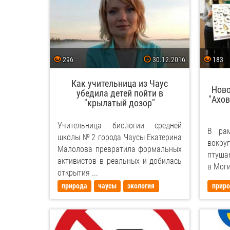
296
30.12.2016
183
Как учительница из Чаус
Ново
убедила детей пойти в
"Ахо
"крылатый дозор"
Учительница биологии средней
В рам
школы № 2 города Чаусы Екатерина
вокру
Малолова превратила формальных
птуша
активистов в реальных и добилась
в Моги
открытия ...
природа
чаусы
экология
прир