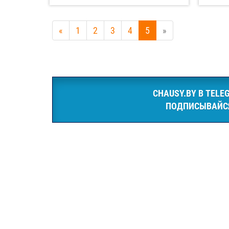
«
1
2
3
4
5
»
CHAUSY.BY В TELE
ПОДПИСЫВАЙС