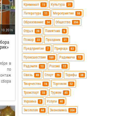
Криминал
Культура
15
31
Литература
Мероприятия
11
58
Образование
Общество
34
356
.10.2016
Отдых
Памятник
28
6
Пожар
Праздник
33
21
сбора
рик»
Предприятие
Природа
7
63
Происшествия
Радимичи
169
15
ября в
Радомля
Россия
13
12
а по
Связь
Спорт
Тарифы
монтаж
48
26
38
 сбора
Творчество
Торговля
16
52
Транспорт
Туризм
55
45
Украина
Услуги
5
40
Экология
Экономика
44
354