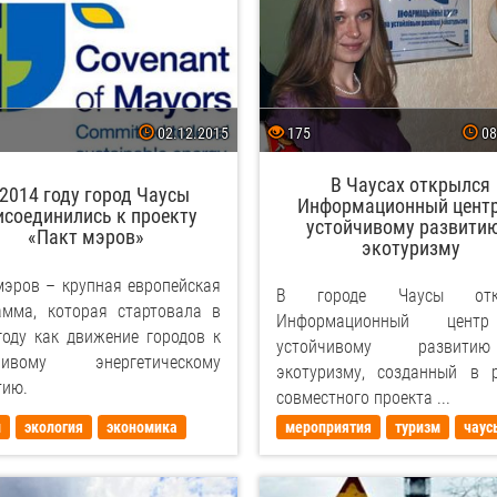
02.12.2015
175
08
В Чаусах открылся
 2014 году город Чаусы
Информационный центр
исоединились к проекту
устойчивому развитию
«Пакт мэров»
экотуризму
мэров – крупная европейская
В городе Чаусы отк
амма, которая стартовала в
Информационный цен
году как движение городов к
устойчивому развит
йчивому энергетическому
экотуризму, созданный в 
тию.
совместного проекта ...
ы
экология
экономика
мероприятия
туризм
чаус