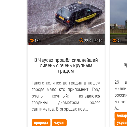
185
22.05.2010
95
В Чаусах прошёл сильнейший
п
ливень с очень крупным
градом
26 а
Такого количества градин в нашем
милли
городе мало кто припомнит. Град
росси
очень крупный: попадаются
на че
градины диаметром более
А...
сантиметра. В огородах пов...
белар
природа
чаусы
украи