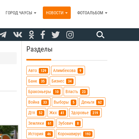
ГОРОД ЧАУСЫ
НОВОСТИ
ФОТОАЛЬБОМ
Разделы
Авто
Алимбекова
129
9
Банк
Бизнес
35
34
Браконьеры
Власть
10
23
Война
Выборы
Деньги
33
5
62
Дтп
Жкх
Здоровье
52
41
219
Земляки
Зубович
61
8
История
Коронавирус
46
193