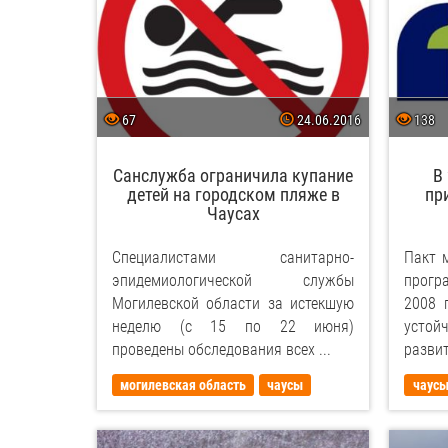
67
24.06.2016
138
Санслужба ограничила купание
В
детей на городском пляже в
пр
Чаусах
Специалистами санитарно-
Пакт 
эпидемиологической службы
прогр
Могилевской области за истекшую
2008 
неделю (с 15 по 22 июня)
усто
проведены обследования всех ...
разви
могилевская область
чаусы
чаус