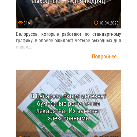
выходные — 4 дня подряд
316
10.04.2023
Белорусов, которые работают по стандартному
графику, в апреле ожидают четыре выходных дня
подряд.
Подробнее...
В Беларуси скоро исчезнут
бумажные рецепты на
лекарства. Их заменят
электронными