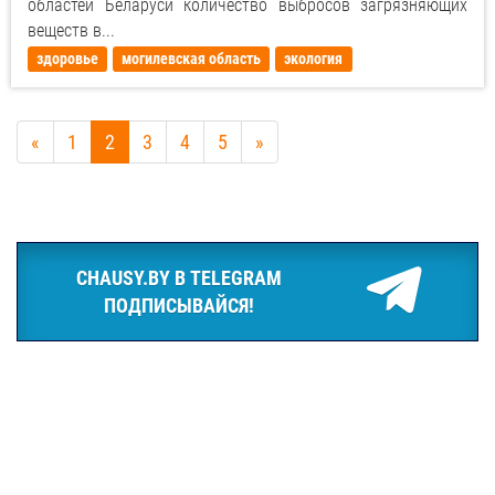
областей Беларуси количество выбросов загрязняющих
веществ в...
здоровье
могилевская область
экология
«
1
2
3
4
5
»
CHAUSY.BY В TELEGRAM
ПОДПИСЫВАЙСЯ!