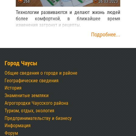
268
26.03.2023
Технологии развиваются и делают жизнь людей
более комфортной, в ближайшее время
изменения затронут и рецепты.
Подробнее...
Город Чаусы
Общие сведения о городе и районе
Географические сведения
История
Знаменитые земляки
Агрогородки Чаусского района
Туризм, отдых, экология
Предпринимательству и бизнесу
Информация
Форум