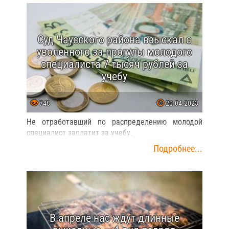
Суд Чаусского района взыскал с
уволенного за прогулы молодого
специалиста 7 тысяч рублей за
учебу
748
20.04.2023
Не отработавший по распределению молодой
специалист заплатит за учебу.
Подробнее...
В апреле нас ждут длинные