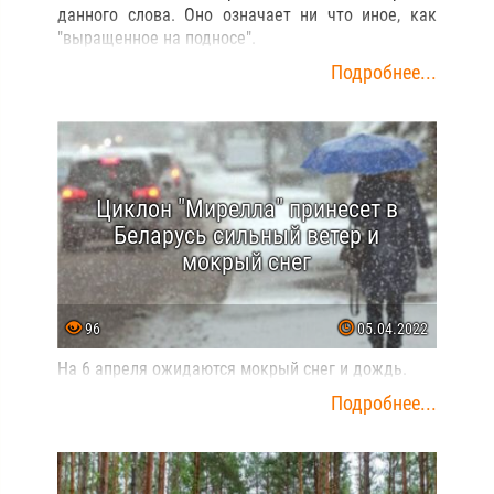
данного слова. Оно означает ни что иное, как
"выращенное на подносе".
Подробнее...
Циклон "Мирелла" принесет в
Беларусь сильный ветер и
мокрый снег
96
05.04.2022
На 6 апреля ожидаются мокрый снег и дождь.
Подробнее...