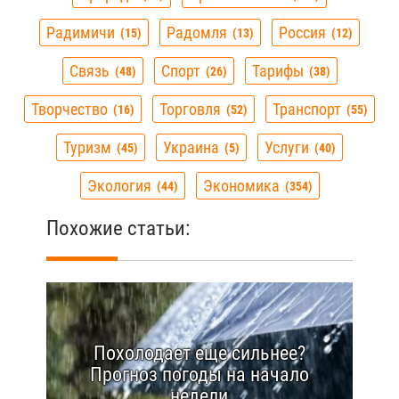
Радимичи
Радомля
Россия
15
13
12
Связь
Спорт
Тарифы
48
26
38
Творчество
Торговля
Транспорт
16
52
55
Туризм
Украина
Услуги
45
5
40
Экология
Экономика
44
354
Похожие статьи:
Похолодает еще сильнее?
Прогноз погоды на начало
недели