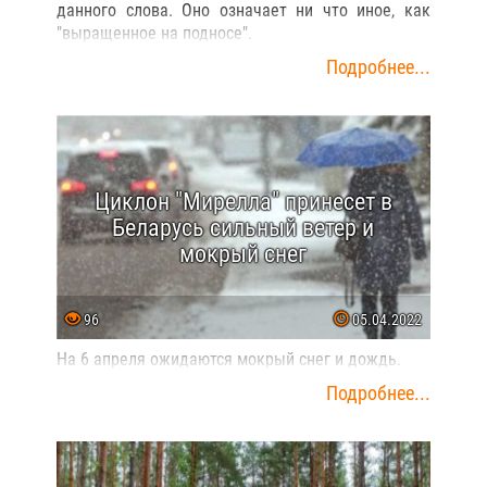
данного слова. Оно означает ни что иное, как
"выращенное на подносе".
Подробнее...
Циклон "Мирелла" принесет в
Беларусь сильный ветер и
мокрый снег
96
05.04.2022
На 6 апреля ожидаются мокрый снег и дождь.
Подробнее...