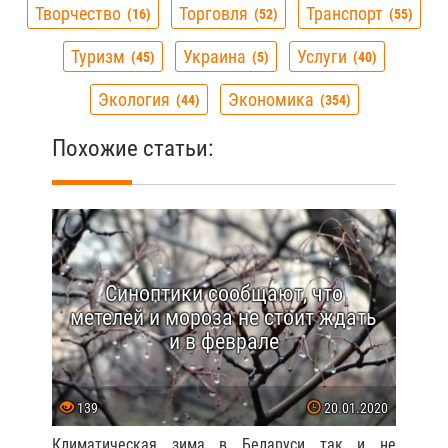
Творчество
Торговля
Транспорт
16
52
55
Туризм
Украина
Услуги
45
5
40
Экология
Экономика
44
354
Похожие статьи:
Синоптики сообщают, что
метелей и мороза не стоит ждать
и в феврале
139
20.01.2020
Климатическая зима в Беларуси так и не