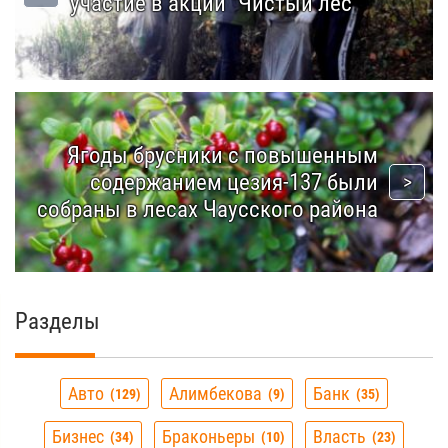
участие в акции "Чистый лес"
Ягоды брусники с повышенным
содержанием цезия-137 были
собраны в лесах Чаусского района
Разделы
Авто
Алимбекова
Банк
129
9
35
Бизнес
Браконьеры
Власть
34
10
23