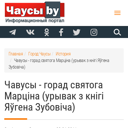
Toggle
naviga
Главная
Город Чаусы
История
Чавусы - горад святога Марціна (урывак з кнігі Яўгена
Зубовіча)
Чавусы - горад святога
Марціна (урывак з кнігі
Яўгена Зубовіча)