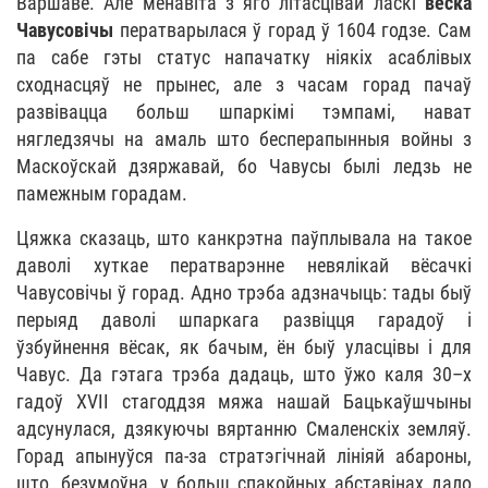
Варшаве. Але менавіта з яго літасцівай ласкі
вёска
Чавусовічы
ператварылася ў горад ў 1604 годзе. Сам
па сабе гэты статус напачатку ніякіх асаблівых
сходнасцяў не прынес, але з часам горад пачаў
развівацца больш шпаркімі тэмпамі, нават
нягледзячы на амаль што бесперапынныя войны з
Маскоўскай дзяржавай, бо Чавусы былі ледзь не
памежным горадам.
Цяжка сказаць, што канкрэтна паўплывала на такое
даволі хуткае ператварэнне невялікай вёсачкі
Чавусовічы ў горад. Адно трэба адзначыць: тады быў
перыяд даволі шпаркага развіцця гарадоў і
ўзбуйнення вёсак, як бачым, ён быў уласцівы і для
Чавус. Да гэтага трэба дадаць, што ўжо каля 30–х
гадоў XVII стагоддзя мяжа нашай Бацькаўшчыны
адсунулася, дзякуючы вяртанню Смаленскіх земляў.
Горад апынуўся па-за стратэгічнай лініяй абароны,
што, безумоўна, у больш спакойных абставінах дало