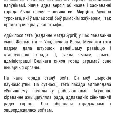
ваяўнікамі. Яшчэ адна версія аб назве і заснаванні
горада была пасля —
выява св. Марціна
, біскапа
турскага, які ў маладосці быў рымскім жаўнерам, і так
прадстаўляецца ў іканаграфіі.
Адбылося гэта (наданне магдэбургіі) у час панавання
сына Жыгімонта — Уладзіслава Вазы. Менавіта гэта
падзея дала штуршок далейшаму развіццю і
станаўленню горада. І, такім чынам, замест
адміністрацыі Вялікага князя горад атрымаў свае
выбарчыя органы.
На чале горада стаяў войт. Ён меў шырокія
паўнамоцтвы. Па сутнасці, гэта пасада адпавядала
сённяшнему начальніку райвыканкама. Агульнае
кіраванне ажыццяўляла рада, адпаведнік сённяшняй
рады горада. Яна абіралася гараджанамі і
зацверджвалася войтам.