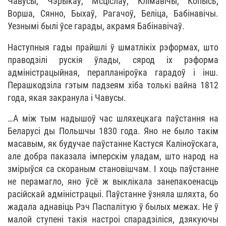
Чавусы, Чэрыкаў, Мсціслаў, Клімавічы, Копысь,
Ворша, Сянно, Быхаў, Рагачоў, Беліца, Бабінавічы.
Уезнымі былі ўсе гарады, акрамя Бабінавічаў.
Наступныя гады прайшлі ў шматлікіх рэформах, што
праводзілі рускія ўлады, сярод іх рэформа
адміністрацыйная, перапланіроўка гарадоў і інш.
Перашкодзіла гэтым падзеям хіба толькі вайна 1812
года, якая закранула і Чавусы.
…А між тым надышоў час шляхецкага паўстання на
Беларусі ды Польшчы 1830 года. Яно не было такім
масавым, як будучае паўстанне Кастуся Каліноўскага,
але добра паказала імперскім уладам, што народ на
змірыўся са скораным становішчам. І хоць паўстанне
не перамагло, яно ўсё ж выклікала занепакоенасць
расійскай адміністрацыі. Паўстанне ўзняла шляхта, бо
жадала аднавіць Рэч Паспалітую ў былых межах. Не ў
малой ступені такія настроі спарадзіліся, дзякуючы