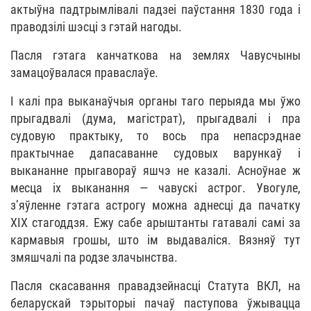
актыўна падтрымлівалі падзеі паўстання 1830 года і
праводзілі шэсці з гэтай нагоды.
Пасля гэтага канчаткова на землях Чавусчыны
замацоўвалася праваслаўе.
І калі пра выканаўчыя органы таго перыяда мы ўжо
прыгадвалі (дума, магістрат), прыгадвалі і пра
судовую практыку, то вось пра непасрэднае
практычнае дапасаванне судовых варункаў і
выкананне прыгавораў яшчэ не казалі. Асноўнае ж
месца іх выканання — чавускі астрог. Увогуле,
з’яўленне гэтага астрогу можна аднесці да пачатку
ХІХ стагоддзя. Ежу сабе арыштанты гатавалі самі за
кармавыя грошы, што ім выдаваліся. Вязняў тут
змяшчалі па родзе злачынства.
Пасля скасавання правадзейнасці Статута ВКЛ, на
беларускай тэрыторыі пачаў паступова ўжывацца