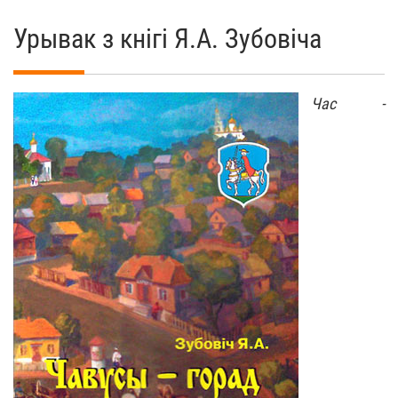
Урывак з кнігі Я.А. Зубовіча
Час -