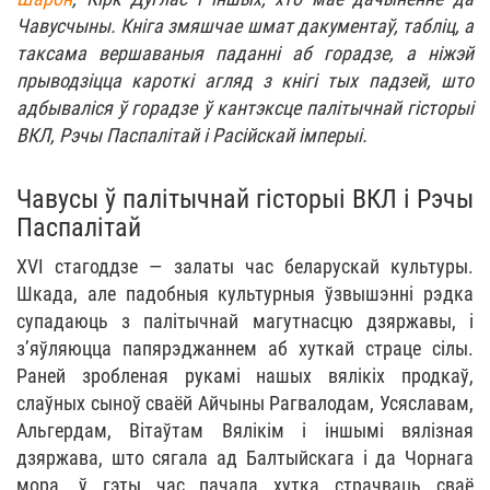
Чавусчыны. Кніга змяшчае шмат дакументаў, табліц, а
таксама вершаваныя паданні аб горадзе, а ніжэй
прыводзіцца кароткі агляд з кнігі тых падзей, што
адбываліся ў горадзе ў кантэксце палітычнай гісторыі
ВКЛ, Рэчы Паспалітай і Расійскай імперыі.
Чавусы ў палітычнай гісторыі ВКЛ і Рэчы
Паспалітай
ХVІ стагоддзе — залаты час беларускай культуры.
Шкада, але падобныя культурныя ўзвышэнні рэдка
супадаюць з палітычнай магутнасцю дзяржавы, і
з’яўляюцца папярэджаннем аб хуткай страце сілы.
Раней зробленая рукамі нашых вялікіх продкаў,
слаўных сыноў сваёй Айчыны Рагвалодам, Усяславам,
Альгердам, Вітаўтам Вялікім і іншымі вялізная
дзяржава, што сягала ад Балтыйскага і да Чорнага
мора, ў гэты час пачала хутка страчваць сваё