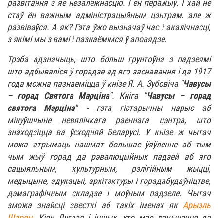
развітання з яе незалежнасцю. І ён перажыў. І хай не
стаў ён важным адміністрацыйным цэнтрам, але ж
развіваўся. А як? Гэта ўжо вызначаў час і акалічнасці,
з якімі мы з вамі і пазнаёмімся ў аповядзе.
Трэба адзначыць, што больш грунтоўна з падзеямі
што адбываліся ў горадзе ад яго заснавання і да 1917
года можна пазнаеміцца ў кнізе Я. А. Зубовіча "
Чавусы
– горад Святога Марціна
". Кніга "
Чавусы – горад
святога Марціна
" - гэта гістарычны нарыс аб
мінуўшчыне невялічкага раеннага цэнтра, што
знаходзіцца ва ўсходняй Беларусі. У кнізе ж чытач
можа атрымаць нашмат большае ўяўленне аб тым
чым жыў горад да рэвалюцыйных падзей аб яго
сацыяльным, культурным, рэлігійным жыцці,
медыцыне, адукацыі, архітэктуры і горадабудаўніцтве,
дэмаграфічным складзе і моўным падзеле. Чытач
зможа знайсці звесткі аб такіх іменах як
Арыэль
Шарон
, Кірк Дуглас і іншых, хто мае дачыненне да