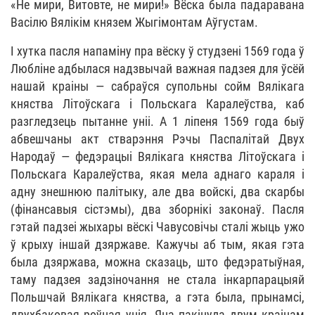
«Не мири, Витовте, не мири!» Вёска была падаравана
Васілю Вялікім князем Жыгімонтам Аўгустам.
І хутка пасля напаміну пра вёску ў студзені 1569 года ў
Любліне адбылася надзвычай важная падзея для ўсёй
нашай краіны — сабраўся супольны сойм Вялікага
княства Літоўскага і Польскага Каралеўства, каб
разгледзець пытанне уніі. А 1 ліпеня 1569 года быў
абвешчаны акт стварэння Рэчы Паспалітай Двух
Народаў — федэрацыі Вялікага княства Літоўскага і
Польскага Каралеўства, якая мела аднаго караля і
адну знешнюю палітыку, але два войскі, два скарбы
(фінансавыя сістэмы), два зборнікі законаў. Пасля
гэтай падзеі жыхары вёскі Чавусовічы сталі жыць ужо
ў крыху іншай дзяржаве. Кажучы аб тым, якая гэта
была дзяржава, можна сказаць, што федэратыўная,
таму падзея задзіночання не стала інкарпарацыяй
Польшчай Вялікага княства, а гэта была, прынамсі,
двухбаковая роўная унія. Яна пакінула двум краінам