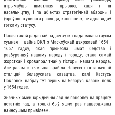
атрымаўшы шматлікія прывілеі, хаця і па
насельніцтву, і па аб’ектах стратэгічнай абароны і
ўзроўню агульнага развіцця, канешне ж, не адпавядаў
гэткаму статусу.
Пасля такой радаснай падзеі хутка надарылася і зусім
сумная — вайна ВКЛ з Маскоўскай дзяржавай 1654—
1667 гадоў, якая прынесла шмат бедства і
разбурэнняў нашаму народу і гораду, стала самай
жорсткай і кровапралітнай у гісторыі нашага народа.
Але разам з тым яна зрабіла Чавусы і гістарычнай
сталіцай беларускага казацтва, калі Кастусь
Паклонскі набраў тут першы на Беларусі казацкі полк
у 1654 годзе.
Значных змен юрыдычны лад не пацярпеў на працягу
астатніх год, а толькі быў яшчэ раз пацверджаны
найноўшым прывілеем.