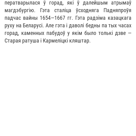
ператварылася ў горад, які ў далейшым атрымаў
магдэбургію. Гэта сталіца ўсходняга Падняпроўя
падчас вайны 1654—1667 гг. Гэта радзіма казацкага
руху на Беларусі. Але гэта і даволі бедны па тых часах
горад, каменных пабудоў у якім было толькі дзве —
Старая ратуша і Кармеліцкі кляштар.