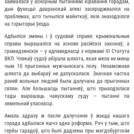
займалася ў асноўным пытаннямі кіравання горадам,
дык функцыі дваранскай апекі засяроджваліся на
праблемах, што тычыліся маёнткаў, якія знаходзіліся
на тэрыторыі ўезда.
Адбыліся змены і ў судовай справе: крымінальныя
справы вырашаліся на аснове расійскіх законаў, а
грамадзянскія — у адпаведнасці з нормамі ІІІ Статута
ВКЛ. Членаў судоў абірала шляхта, якая мела не менш
чым 10 прыгонных мужчынскага полу. Незаможная
шляхта да выбараў не дапускалася. Значная частка
раней вольных людзей была далучана да прыгонных
сялян. Але большасць пытанняў, што прыходзілася
тады вырашаць чавускаму суду — пытанні па
зямельнай уласнасці.
Амаль адразу ж пасля далучэння ў жыцці нашага
горада адбылася яшчэ адна рэформа. Рэч у тым, што
гербы гарадоў, што былі дадзены пры магдэбургскім