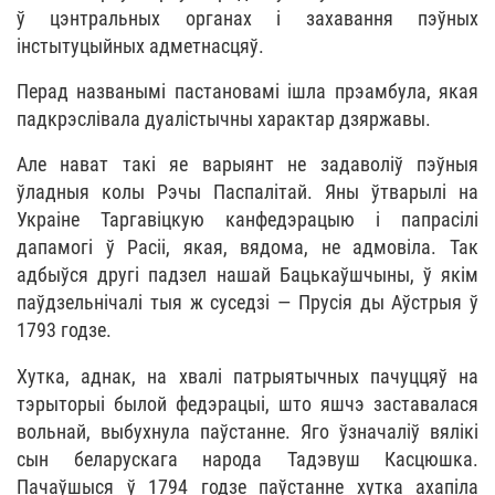
ў цэнтральных органах і захавання пэўных
інстытуцыйных адметнасцяў.
Перад названымі пастановамі ішла прэамбула, якая
падкрэслівала дуалістычны характар дзяржавы.
Але нават такі яе варыянт не задаволіў пэўныя
ўладныя колы Рэчы Паспалітай. Яны ўтварылі на
Украіне Таргавіцкую канфедэрацыю і папрасілі
дапамогі ў Расіі, якая, вядома, не адмовіла. Так
адбыўся другі падзел нашай Бацькаўшчыны, ў якім
паўдзельнічалі тыя ж суседзі — Прусія ды Аўстрыя ў
1793 годзе.
Хутка, аднак, на хвалі патрыятычных пачуццяў на
тэрыторыі былой федэрацыі, што яшчэ заставалася
вольнай, выбухнула паўстанне. Яго ўзначаліў вялікі
сын беларускага народа Тадэвуш Касцюшка.
Пачаўшыся ў 1794 годзе паўстанне хутка ахапіла