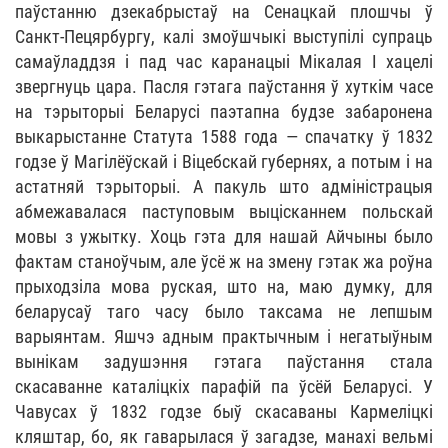
паўстанню дзекабрыстаў на Cенацкай плошчы ў
Санкт-Пецярбургу, калі змоўшчыкі выступілі супраць
самаўладдзя і пад час каранацыі Мікалая І хацелі
звергнуць цара. Пасля гэтага паўстання ў хуткім часе
на тэрыторыі Беларусі паэтапна будзе забаронена
выкарыстанне Статута 1588 года — спачатку ў 1832
годзе ў Магілёўскай і Віцебскай губернях, а потым і на
астатняй тэрыторыі. А пакуль што адміністрацыя
абмежавалася паступовым выцісканнем польскай
мовы з ужытку. Хоць гэта для нашай Айчыны было
фактам станоўчым, але ўсё ж на змену гэтак жа роўна
прыходзіла мова руская, што на, маю думку, для
беларусаў таго часу было таксама не лепшым
варыянтам. Яшчэ адным практычным і негатыўным
вынікам задушэння гэтага паўстання стала
скасаванне каталіцкіх парафій па ўсёй Беларусі. У
Чавусах ў 1832 годзе быў скасаваны Кармеліцкі
кляштар, бо, як гаварылася ў загадзе, манахі вельмі