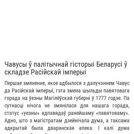
Чавусы ў палітычнай гісторыі Беларусі ў
складзе Расійскай імперыі
Першае змяненне, якое адбылося з далучэннем Чавус
да Расійскай імперыі, гэта змена шыльды павятовага
горада на ўезны Магілёўскай губерні ў 1777 годзе. Па
сутнасці нічога не змянілася для нашага горада,
статус «уезны» адпавядаў ранейшаму «павятоваму».
Адно, што з магістратам дзейнічала дума, а таксама
адкрытай была дваранская апека. І калі дума