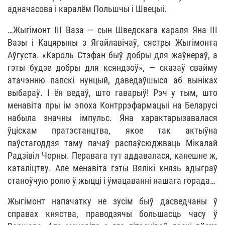
адначасова і каралём Польшчы і Швецыі.
…Жыгімонт ІІІ Ваза — сын Шведскага караля Яна ІІІ
Вазы і Кацярыны з Ягайлавічаў, сястры Жыгімонта
Аўгуста. «Кароль Стэфан быў добры для жаўнераў, а
гэты будзе добры для ксяндзоў», — сказаў свайму
атачэнню папскі нунцый, даведаўшыся аб выніках
выбараў. І ён ведаў, што гаварыў! Рэч у тым, што
менавіта пры ім эпоха Контррэфармацыі на Беларусі
набыла значны імпульс. Яна характарызавалася
ўціскам пратэстанцтва, якое так актыўна
паўстагоддзя таму пачаў распаўсюджваць Мікалай
Радзівіл Чорны. Перавага тут аддавалася, канешне ж,
каталіцтву. Але менавіта гэты Вялікі князь адыграў
станоўчую ролю ў жыцці і ўмацаванні нашага горада…
Жыгімонт напачатку не зусім быў дасведчаны ў
справах княства, праводзячы большасць часу ў