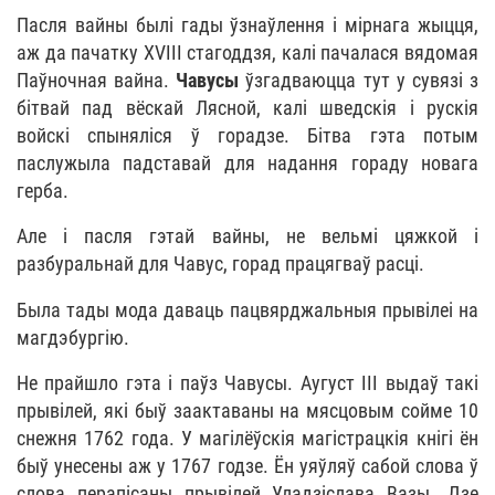
Пасля вайны былі гады ўзнаўлення і мірнага жыцця,
аж да пачатку ХVІІІ стагоддзя, калі пачалася вядомая
Паўночная вайна.
Чавусы
ўзгадваюцца тут у сувязі з
бітвай пад вёскай Лясной, калі шведскія і рускія
войскі спыняліся ў горадзе. Бітва гэта потым
паслужыла падставай для надання гораду новага
герба.
Але і пасля гэтай вайны, не вельмі цяжкой і
разбуральнай для Чавус, горад працягваў расці.
Была тады мода даваць пацвярджальныя прывілеі на
магдэбургію.
Не прайшло гэта і паўз Чавусы. Аугуст ІІІ выдаў такі
прывілей, які быў заактаваны на мясцовым сойме 10
снежня 1762 года. У магілёўскія магістрацкія кнігі ён
быў унесены аж у 1767 годзе. Ён уяўляў сабой слова ў
слова перапісаны прывілей Уладзіслава Вазы. Дзе