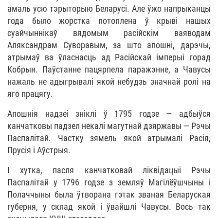
амаль усю тэрыторыю Беларусі. Але ўжо напрыканцы
года было жорстка потоплена ў крыві нашых
суайчыннікаў вядомым расійскім ваяводам
Аляксандрам Суворавым, за што апошні, дарэчы,
атрымаў ва ўласнасць ад Расійскай імперыі горад
Кобрын. Паўстанне пацярпела паражэнне, а Чавусы
нажаль не адыгрывалі якой небудзь значнай ролі на
яго працягу.
Апошнія надзеі зніклі ў 1795 годзе — адбыўся
канчатковы падзел некалі магутнай дзяржавы — Рэчы
Паспалітай. Частку зямель якой атрымалі Расія,
Прусія і Аўстрыя.
І хутка, пасля канчатковай ліквідацыі Рэчы
Паспалітай у 1796 годзе з земляў Магілёўшчыны і
Полаччыны была ўтворана гэтак званая Беларуская
губерня, у склад якой і ўвайшлі Чавусы. Вось так