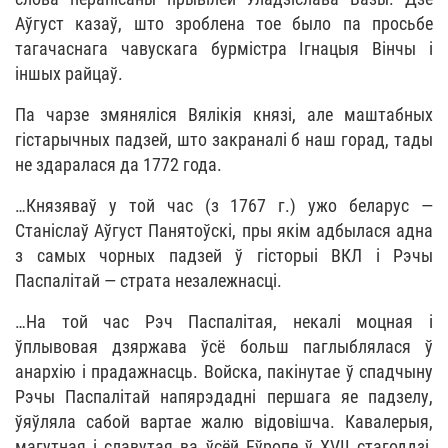
Аўгуст казаў, што зроблена тое было па просьбе
тагачаснага чавускага бурмістра Ігнацыя Вінчы і
іншых райцаў.
Па чарзе змяняліся Вялікія князі, але маштабных
гістарычных падзей, што закраналі б наш горад, тады
не здаралася да 1772 года.
…Князяваў у той час (з 1767 г.) ужо беларус —
Станіслаў Аўгуст Панятоўскі, пры якім адбылася адна
з самых чорных падзей ў гісторыі ВКЛ і Рэчы
Паспалітай — страта незалежнасці.
…На той час Рэч Паспалітая, некалі моцная і
ўплывовая дзяржава ўсё больш паглыблялася ў
анархію і прадажнасць. Войска, пакінутае ў спадчыну
Рэчы Паспалітай напярэдадні першага яе падзелу,
ўяўляла сабой вартае жалю відовішча. Кавалерыя,
магутная і славутая ва ўсёй Еўропе ў XVII стагоддзі,