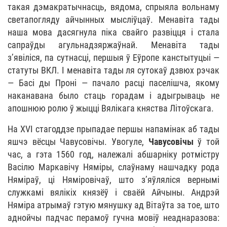
такая дэмакратычнасць, вядома, спрыяла вольнаму
светапогляду айчынных мысліўцаў. Менавіта тады
наша мова дасягнула піка свайго развіцця і стала
сапраўды агульнадзяржаўнай. Менавіта тады
з’явіліся, па сутнасці, першыя ў Еўропе канстытуцыі —
статуты ВКЛ. І менавіта тады ля сутокаў дзвюх рэчак
— Басі ды Проні — пачало расці паселішча, якому
наканавана было стаць горадам і адыгрываць не
апошнюю ролю ў жыцці Вялікага княства Літоўскага.
На ХVI стагоддзе прыпадае першы напамінак аб тады
яшчэ вёсцы Чавусовічы. Увогуле,
Чавусовічы
ў той
час, а гэта 1560 год, належалі абшарніку ротмістру
Васілю Маркавічу Няміры, слаўнаму нашчадку рода
Няміраў, ці Няміровічаў, што з’яўляліся вернымі
служкамі вялікіх князёў і сваёй Айчыны. Андрэй
Няміра атрымаў гэтую мянушку ад Вітаўта за тое, што
аднойчы падчас перамоў гучна мовіў неаднаразова: