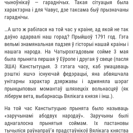
чыноўнікаў — гараднічых. Такая сітуацыя была
характэрна і для Чавус, дзе таксама быў прызначаны
гараднічы.
…А што ж рабілася на той час у краіне, ад якой не так
даўно адарвалі наш горад? Прыйшоў 1791 год. Гэта
вельмі знамянальная падзея ў гісторыі нашай краіны і
нашага народа. На Чатырохгадовым сойме 3 мая
была прынята першая ў Еўропе і другая ў свеце (пасля
ЗША) Канстытуцыя. З гэтага часу, каб умацаваць
рэшткі яшчэ існуючай федэрацыі, яна абвяшчала
унітарны характар дзяржавы і адмяняла шэраг
прынцыповых момантаў шляхецкіх вольнасцяў (як
ліберум вета, выбарнасць Вялікага князя і інш.).
На той час Канстытуцыю прынята было называць
«заручынамі абодвух народаў». Заручыны былі
аднагалосна прынятыя соймам. Іх пастановы
тычыліся раўнапраў’я прадстаўнікоў Вялікага княства