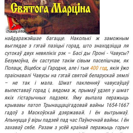
найдаражэйшае багацце. Наколькі ж заможным
выглядае з гэтай пазіцыі горад, што знаходзіцца ля
сутокаў двух невялікіх рэк – Басі ды Проні - Чавусы?
Безумоўна, ён саступае такім сівым паселішчам, як
Полацк, Віцебск ці Гародня, але і тыя
400 год
, якія ўжо
праіснавалі Чавусы на гэтай святой беларускай зямлі
– не так і мала. Шмат пакленняў чавусаўцаў
выпеставаў горад і, вядома ж, прымаў удзел у шмат
якіх гістарычных падзеях. Яму выпала перажыць
крывавы патоп Трынаццацігадовай вайны 1654-1667
гадоў з Маскоўскай дзяржавай. І ён вытрымаў.
Апынуцца ў віры падзей пад час Паўночнай вайны. І ён
захаваў сябе. Разам з усёй краінай перажыць горыч