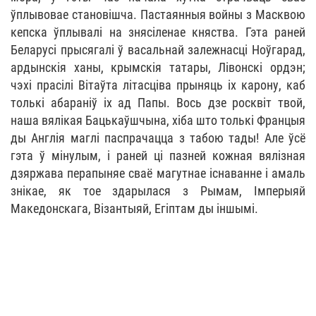
ўплывовае становішча. Пастаянныя войны з Масквою
кепска ўплывалі на знясіленае княства. Гэта раней
Беларусі прысягалі ў васальнай залежнасці Ноўгарад,
ардынскія ханы, крымскія татары, Лівонскі ордэн;
чэхі прасілі Вітаўта літасціва прыняць іх карону, каб
толькі абараніў іх ад Папы. Вось дзе росквіт твой,
наша вялікая Бацькаўшчына, хіба што толькі Францыя
ды Англія маглі паспрачацца з табою тады! Але ўсё
гэта ў мінулым, і раней ці пазней кожная вялізная
дзяржава перапыняе сваё магутнае існаванне і амаль
знікае, як тое здарылася з Рымам, Імперыяй
Македонскага, Візантыяй, Егіптам ды іншымі.