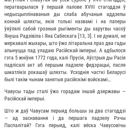
ператварылася ў першай палове XVIII стагоддзя ў
недысцыплінаваныя ды слаба абучаныя аддзелы
коннай шляхты, якія толькі назвамі і на паперы
ўяўлялі сабой грозныя рыгіменты ды харугвы часоў
Януша Радзівіла і Яна Сабескага [13, 3]. І не думалі, не
меркавалі жыхары, што ўжо літаральна праз два гады
апынуцца пад уладаю Расійскай імперыі. А адбылося
гэта 5 жніўня 1772 года, калі Прусія, Аўстрыя ды Расія
падпісалі акт аб першым падзеле федэрацыі, пасля
шматлікіх рокашаў шляхты. Усходнія часткі Беларусі
былі такім чынам занятыя расійскімі войскамі…
Чавусы тады сталі ўжо горадам іншай дзяржавы —
Расійскай імперыі.
Што ж даў Чавусам перыяд большы за два стагоддзі
— ад заснавання і да першага падзелу Рэчы
Паспалітай? Гэта перыяд, калі вёска Чавусовічы