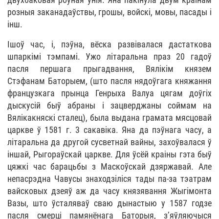
розныя заканадаўствы, грошы, войскі, мовы, пасады і
інш.
Ішоў час, і, пэўна, вёска развівалася дастаткова
шпаркімі тэмпамі. Ужо літаральна праз 20 гадоў
пасля першага прыгадвання, Вялікім князем
Стэфанам Баторыем, (што пасля нядоўгага княжання
французкага прынца Генрыха Валуа цягам доўгіх
дыскусій быў абраны і зацверджаны соймам на
Вялікакняскі сталец), была выдана грамата мясцовай
царкве ў 1581 г. 3 сакавіка. Яна да пэўнага часу, а
літаральна да другой сусветнай вайны, захоўвалася ў
іншай, Рыгораўскай царкве. Для ўсёй краіны гэта быў
цяжкі час барацьбы з Маскоўскай дзяржавай. Але
непасрэдна Чавусы знаходзіліся тады па-за тэатрам
вайсковых дзеяў аж да часу князявання Жыгімонта
Вазы, што ўсталяваў сваю дынастыю у 1587 годзе
пасля смерці памянёнага Баторыя, з’яўляючыся