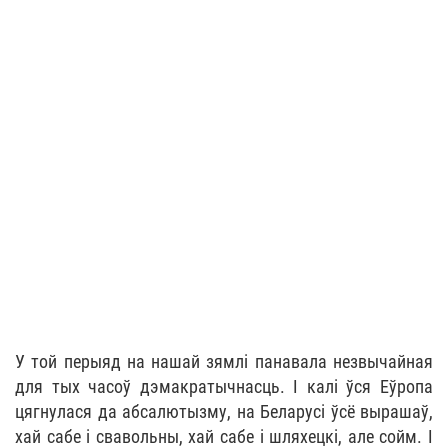
У той перыяд на нашай зямлі панавала незвычайная
для тых часоў дэмакратычнасць. І калі ўся Еўропа
цягнулася да абсалютызму, на Беларусі ўсё вырашаў,
хай сабе і свавольны, хай сабе і шляхецкі, але сойм. І