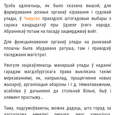
Трэба адзначыць, як было сказана вышэй, для
фарміравання розных органаў кіравання і судовай
улады, ў
Чавусах
праходзілі штогадовыя выбары з
сарака кандыдатаў пры ўдзеле ўсяго народа.
Абраннікаў потым на пасаду зацверджваў войт.
Для функцыянавання органаў улады на рынкавай
плошчы была збудавана ратуша, там і праводзіў
паседжанні магістрат.
Увогуле зацікаўленасць манаршай улады ў наданні
гарадам магдэбургскага права выклікана такімі
меркаваннямі, як, напрыклад, прыцягненне новых
жыхароў, арганізацыя абароны і г.д. Немалаважным,
асабліва ў дачыненні да стольнай Вільні, быў і
элемент прэстыжу…
Таму, падсумоўваючы, можна дадаць, што горад за
дастаткова невялікі перыяд змог узвысіцца,