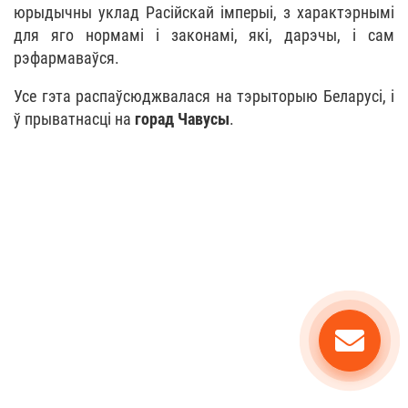
юрыдычны уклад Расійскай імперыі, з характэрнымі
для яго нормамі і законамі, які, дарэчы, і сам
рэфармаваўся.
Усе гэта распаўсюджвалася на тэрыторыю Беларусі, і
ў прыватнасці на
горад Чавусы
.