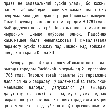
праве не задавальнялі рускія ўлады, бо кожны
напамін аб свабодзе і вольным самакіраванні быў
непрымальны для адміністрацыі Расійскай імперыі.
Таму Чавусам разам з астатнімі гарадамі ў 1781 годзе
быў дадзены новы герб. На скрыжаваных мячах на
чырвоным шчыце лаўровы вянок. Падобная
камбінацыя была невыпадковай і сімвалізавала
перамогу рускіх войскаў пад Лясной над войскамі
шведскага краля Карла ХІІ.
На Беларусь распаўсюджвалася «Грамата на правы і
выгады гарадам Расійскай імперыі» ад 21 красавіка
1785 года. Паводле гэтай граматы ўсе гараджане
дзяліліся на 6 разрадаў і ў залежнасці ад таго, якой
маёмасцю валодалі, дапускаліся да выбараў
дэпутатаў (гласных) у гарадскую думу. Аднак
вырашэнне ўсіх важных пытанняў гарадскога жыцця
цалкам залежыла ад губернатараў і прызначаных імі