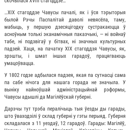
скочылася ХVIII стагоддзе…
…XIX стагоддзе Чавусы пачалі, як і ўся тэрыторыя
былой Рэчы Паспалітай даволі невясёла, таму,
мабыць, у першую дзесяцігодку сустракаюцца ў
асноўным толькі эканамічныя паказчыкі, — ні войнаў
табе, ні подзвігаў у бітвах, ні значных культурных
падзей. Хаця, на пачатку XIX стагоддзя Чавусы, як,
зрэшты, і шмат іншых гарадоў, працягваюць
умацоўвацца.
У 1802 годзе адбылася падзея, якая па сутнасці сама
па сабе нічога для нашага горада не значыла. У
выніку найноўшай адміністрацыйнай рэформы,
Чавусы адышлі да Магілёўскай губерні.
Дарэчы тут трэба пералічыць тыя ўезды ды гарады,
што ўваходзілі ў склад губерні у гэты перыяд. Губерня
складалася з 11 уездаў, 12 гарадоў. Гарады: Магілёў,