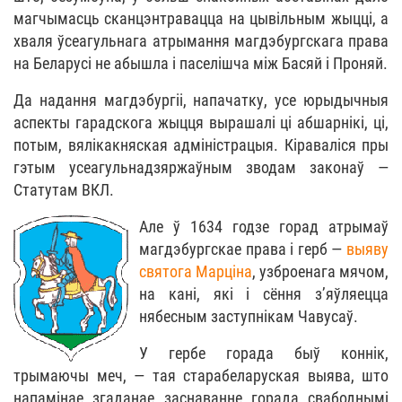
магчымасць сканцэнтравацца на цывільным жыцці, а
хваля ўсеагульнага атрымання магдэбургскага права
на Беларусі не абышла і паселішча між Басяй і Проняй.
Да надання магдэбургіі, напачатку, усе юрыдычныя
аспекты гарадскога жыцця вырашалі ці абшарнікі, ці,
потым, вялікакняская адміністрацыя. Кіраваліся пры
гэтым усеагульнадзяржаўным зводам законаў —
Статутам ВКЛ.
Але ў 1634 годзе горад атрымаў
магдэбургскае права і герб —
выяву
святога Mapцінa
, узброенага мячом,
на кані, які і сёння з’яўляецца
нябесным заступнікам Чавусаў.
У гербе горада быў коннік,
трымаючы меч, — тая старабеларуская выява, што
напамінае згаданае заснаванне горада свабоднымі