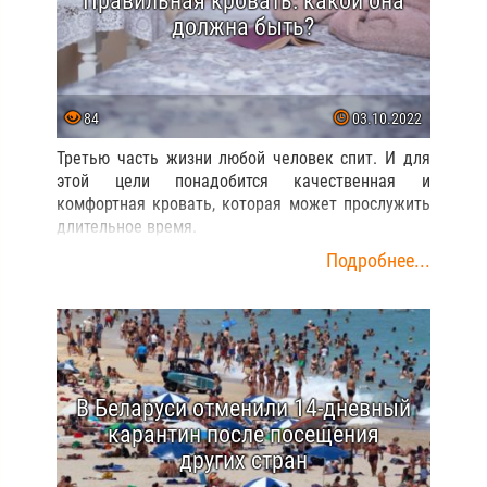
Правильная кровать: какой она
должна быть?
84
03.10.2022
Третью часть жизни любой человек спит. И для
этой цели понадобится качественная и
комфортная кровать, которая может прослужить
длительное время.
Подробнее...
В Беларуси отменили 14-дневный
карантин после посещения
других стран