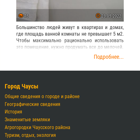
75
23.05.2022
Большинство людей живут в квартирах и домах,
где площадь ванной комнаты не превышает 5 м2.
Чтобы максимально рационально использовать
это помещение, нужно продумать все до мелочей.
Подробнее...
Город Чаусы
Общие сведения о городе и районе
Географические сведения
История
Знаменитые земляки
Агрогородки Чаусского района
Туризм, отдых, экология