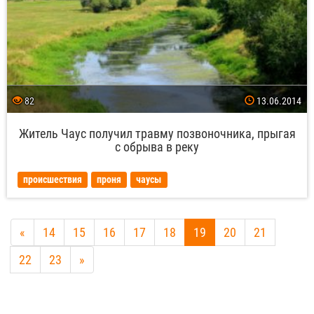
82
13.06.2014
Житель Чаус получил травму позвоночника, прыгая
с обрыва в реку
происшествия
проня
чаусы
«
14
15
16
17
18
19
20
21
22
23
»