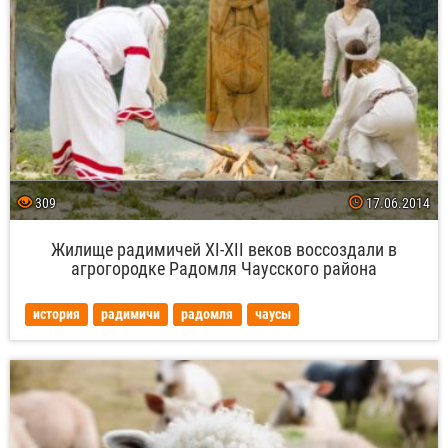
309
17.06.2014
Жилище радимичей XI-XII веков воссоздали в
агрогородке Радомля Чаусского района
история
радимичи
радомля
чаусы