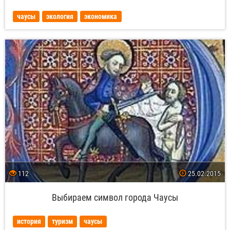
чаусы
экология
экономика
112
25.02.2015
Выбираем символ города Чаусы
история
туризм
чаусы