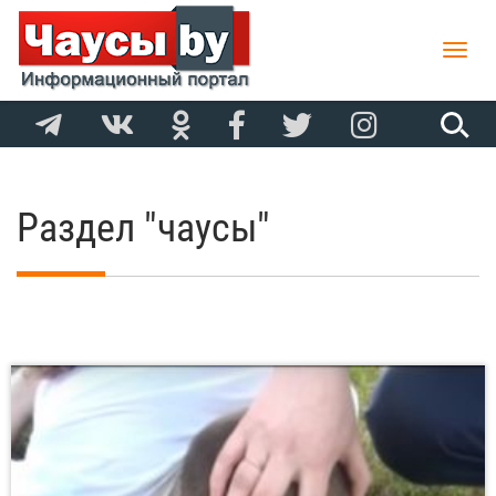
Toggle
naviga
Раздел "чаусы"