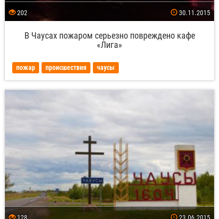
202
30.11.2015
В Чаусах пожаром серьезно повреждено кафе
«Лига»
пожар
происшествия
чаусы
128
23.06.2015