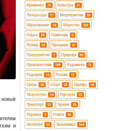
Криминал
Культура
15
31
Литература
Мероприятия
11
58
Образование
Общество
34
356
Отдых
Памятник
28
6
Пожар
Праздник
33
21
Предприятие
Природа
7
63
Происшествия
Радимичи
169
15
Радомля
Россия
13
12
Связь
Спорт
Тарифы
48
26
38
Творчество
Торговля
16
52
ь новый
Транспорт
Туризм
55
45
Украина
Услуги
5
40
жителям
Экология
Экономика
44
354
атким и