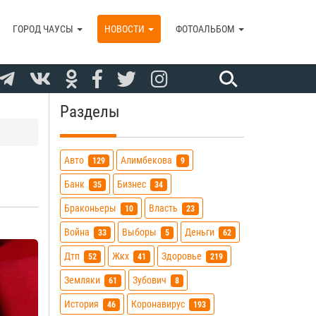
ГОРОД ЧАУСЫ
НОВОСТИ
ФОТОАЛЬБОМ
Разделы
Авто
Алимбекова
129
9
Банк
Бизнес
35
34
Браконьеры
Власть
10
23
Война
Выборы
Деньги
33
5
62
Дтп
Жкх
Здоровье
52
41
219
Земляки
Зубович
61
8
История
Коронавирус
46
193