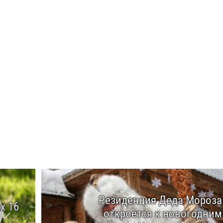
Резиденция Деда Мороза
х 16
откроется к новогодним