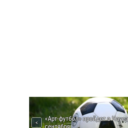
«Арт-футбол» пройдет в Чауса
сентября