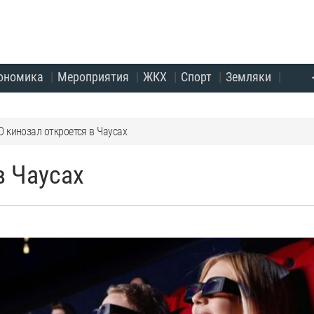
ономика
Мероприятия
ЖКХ
Спорт
Земляки
D кинозал откроется в Чаусах
в Чаусах