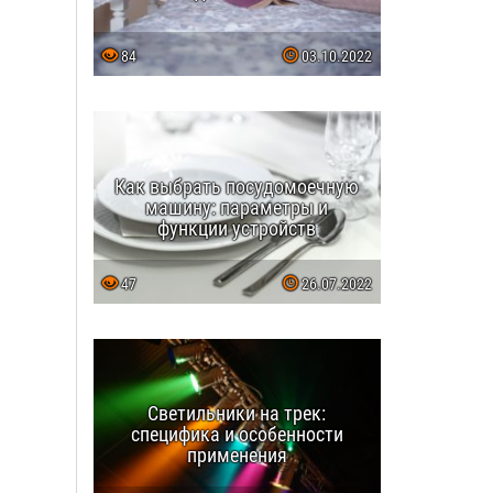
84
03.10.2022
Как выбрать посудомоечную
машину: параметры и
функции устройств
47
26.07.2022
Светильники на трек:
специфика и особенности
применения