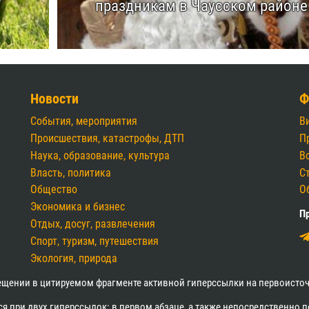
праздникам в Чаусском районе
Новости
Ф
События, мероприятия
В
Происшествия, катастрофы, ДТП
П
Наука, образование, культура
В
Власть, политика
С
Общество
О
Экономика и бизнес
Пр
Отдых, досуг, развлечения
Спорт, туризм, путешествия
Экология, природа
ещении в цитируемом фрагменте активной гиперссылки на первоисточ
 при двух гиперссылок: в первом абзаце, а также непосредственно 