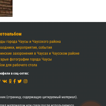
отоальбом
иды города Чаусы и Чаусского района
раздники, мероприятия, события
оинские захоронения в Чаусах и Чаусском районе
тарые фотографии города Чаусы
бои для рабочего стола
офили в соц-сетях:
ник (страницу, содержащую цитируемый материал).
перед материалом или сразу после используемого