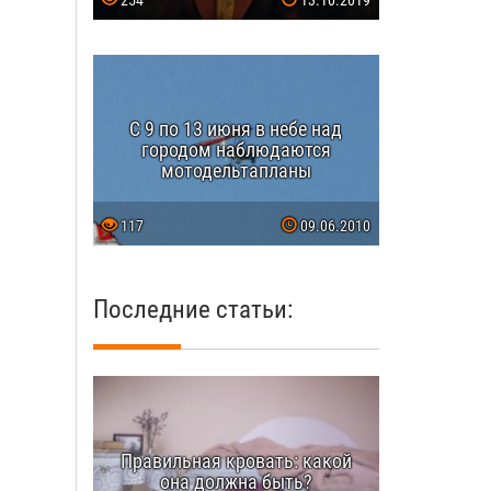
254
13.10.2019
С 9 по 13 июня в небе над
городом наблюдаются
мотодельтапланы
117
09.06.2010
Последние статьи:
Правильная кровать: какой
она должна быть?