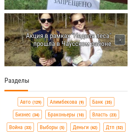
Акция в рамках "Неделя леса"
прошла в Чаусском районе
Разделы
Авто
Алимбекова
Банк
129
9
35
Бизнес
Браконьеры
Власть
34
10
23
Война
Выборы
Деньги
Дтп
33
5
62
52