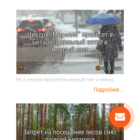
Циклон "Мирелла" принесет в
Беларусь сильный ветер и
мокрый снег
95
05.04.2022
На 6 апреля ожидаются мокрый снег и дождь.
Подробнее...
Запрет на посещение лесов снят
по всей Беларуси