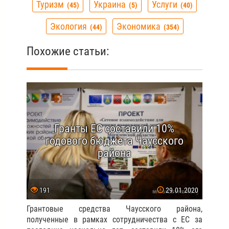
Туризм
Украина
Услуги
45
5
40
Экология
Экономика
44
354
Похожие статьи:
Гранты ЕС составили 10%
годового бюджета Чаусского
района
191
29.01.2020
Грантовые средства Чаусского района,
полученные в рамках сотрудничества с ЕС за