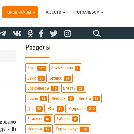
ГОРОД ЧАУСЫ
НОВОСТИ
ФОТОАЛЬБОМ
Разделы
Авто
Алимбекова
129
9
Банк
Бизнес
35
34
Браконьеры
Власть
10
23
Война
Выборы
Деньги
33
5
62
Дтп
Жкх
Здоровье
52
41
219
Земляки
Зубович
61
8
твовало
ду - 8)
История
Коронавирус
46
193