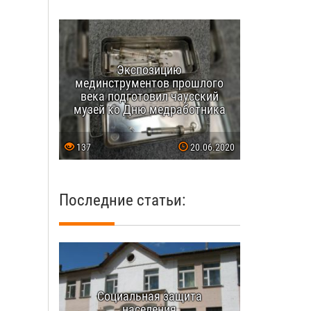
Экспозицию
мединструментов прошлого
века подготовил чаусский
музей ко Дню медработника
137
20.06.2020
Последние статьи:
Социальная защита
населения