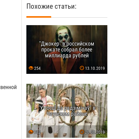
Похожие статьи:
"Джокер" в российском
прокате собрал более
миллиарда рублей
254
13.10.2019
венной
"У госці да радзімічаў" в
Чаусском районе
732
20.08.2019