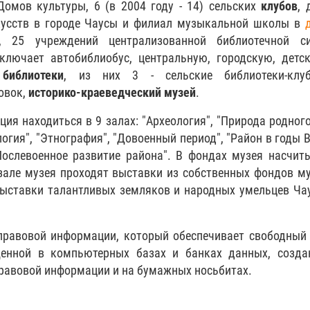
Домов культуры, 6 (в 2004 году - 14) сельских
клубов
, 
усств в городе Чаусы и филиал музыкальной школы в
, 25 учреждений централизованной библиотечной си
ключает автобиблиобус, центральную, городскую, детс
х
библиотеки
, из них 3 - сельские библиотеки-клу
овок,
историко-краеведческий музей
.
ия находиться в 9 залах: "Археология", "Природа родного
огия", "Этнография", "Довоенный период", "Район в годы 
Послевоенное развитие района". В фондах музея насчит
зале музея проходят выставки из собственных фондов му
выставки талантливых земляков и народных умельцев Ча
правовой информации, который обеспечивает свободный
щенной в компьютерных базах и банках данных, созда
равовой информации и на бумажных носьбитах.