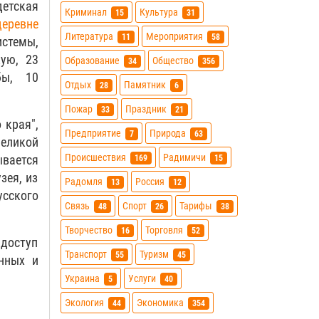
детская
Криминал
Культура
15
31
деревне
Литература
Мероприятия
11
58
стемы,
кую, 23
Образование
Общество
34
356
бы, 10
Отдых
Памятник
28
6
Пожар
Праздник
33
21
 края",
Предприятие
Природа
7
63
Великой
Происшествия
Радимичи
ывается
169
15
зея, из
Радомля
Россия
13
12
усского
Связь
Спорт
Тарифы
48
26
38
Творчество
Торговля
16
52
 доступ
Транспорт
Туризм
55
45
нных и
Украина
Услуги
5
40
Экология
Экономика
44
354