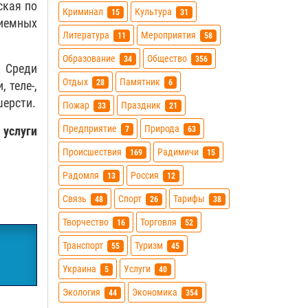
ская по
Криминал
Культура
15
31
риемных
Литература
Мероприятия
11
58
Образование
Общество
34
356
 Среди
Отдых
Памятник
28
6
 теле-,
шерсти.
Пожар
Праздник
33
21
Предприятие
Природа
и
услуги
7
63
Происшествия
Радимичи
169
15
Радомля
Россия
13
12
Связь
Спорт
Тарифы
48
26
38
Творчество
Торговля
16
52
Транспорт
Туризм
55
45
Украина
Услуги
5
40
Экология
Экономика
44
354