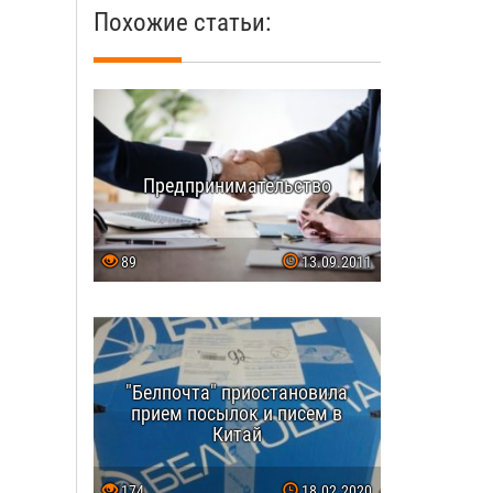
Похожие статьи:
Предпринимательство
89
13.09.2011
"Белпочта" приостановила
прием посылок и писем в
Китай
174
18.02.2020