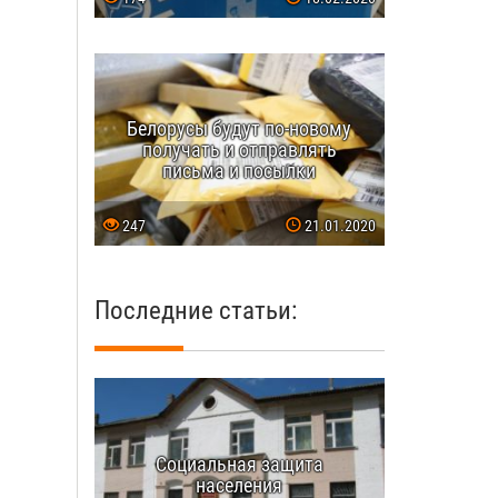
Белорусы будут по-новому
получать и отправлять
письма и посылки
247
21.01.2020
Последние статьи:
Социальная защита
населения