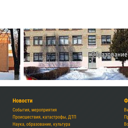
Образование
Новости
Ф
События, мероприятия
В
Происшествия, катастрофы, ДТП
П
Наука, образование, культура
В