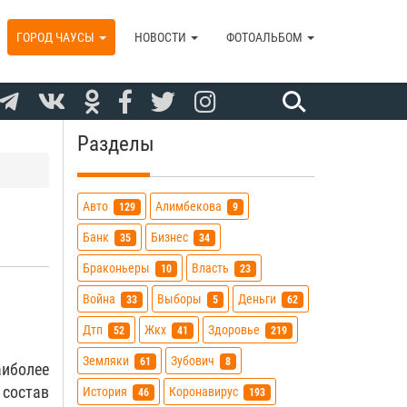
ГОРОД ЧАУСЫ
НОВОСТИ
ФОТОАЛЬБОМ
Разделы
Авто
Алимбекова
129
9
Банк
Бизнес
35
34
Браконьеры
Власть
10
23
Война
Выборы
Деньги
33
5
62
Дтп
Жкх
Здоровье
52
41
219
Земляки
Зубович
61
8
иболее
состав
История
Коронавирус
46
193