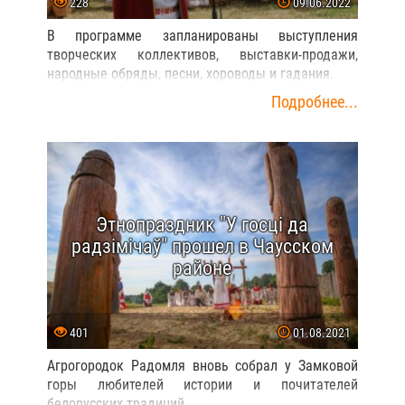
228
09.06.2022
В программе запланированы выступления
творческих коллективов, выставки-продажи,
народные обряды, песни, хороводы и гадания.
Подробнее...
Этнопраздник "У госцi да
радзiмiчаў" прошел в Чаусском
районе
401
01.08.2021
Агрогородок Радомля вновь собрал у Замковой
горы любителей истории и почитателей
белорусских традиций.