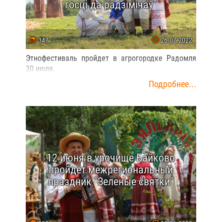
госцi да радзiмiчаў"
347
26.07.2022
Этнофестиваль пройдет в агрогородке Радомля
30 июля.
Подробнее...
12 июня в урочище Байково
пройдёт межрегиональный
праздник "Зеленые святки"