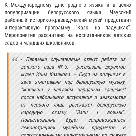
К Международному дню родного языка и в целях
популяризации белорусского языка Чаусский
районный историко-краеведческий музей представит
интерактивную программу "Казкi на падушках".
Мероприятие рассчитано на воспитанников детских
садов и младших школьников.
- Первыми слушателями станут ребята из
детского сада №3, - рассказала директор
музея Инна Казакова. – Сидя на полушках в
зале этнографии под белорусскую музыку,
"жанчына у чавускiм народным касцюме"
после небольшого вступления и знакомства
от первого лица расскажет белорусскую
народную сказку "Заяц i вожык".
Повествование будет сопровождаться
демонстрацией музейных предметов и
подготовленными иллюстрациями по сюжету