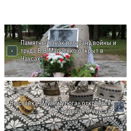
Памятный знак ветерану войны и
труда В.В.Марченко открыт в
Чаусах
Выставка «Музей утюга» откроется
7 февраля в Чаусах