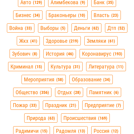
Авто
Алимбекова
Банк
129
9
35
Бизнес
Браконьеры
Власть
34
10
23
Война
Выборы
Деньги
Дтп
33
5
62
52
Жкх
Здоровье
Земляки
41
219
61
Зубович
История
Коронавирус
8
46
193
Криминал
Культура
Литература
15
31
11
Мероприятия
Образование
58
34
Общество
Отдых
Памятник
356
28
6
Пожар
Праздник
Предприятие
33
21
7
Природа
Происшествия
63
169
Радимичи
Радомля
Россия
15
13
12