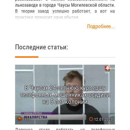
льнозаводе в городе Чаусы Могилевской области.
В теории завод успешно работает, а вот на
практике приносит одни убытки.
Подробнее...
Последние статьи:
В Чаусах 24-летнюю курьершу
телефонных мошенниках осудили
на 5 лет колонии
1371
12.01.2023
Девушка стала работать на телефонных