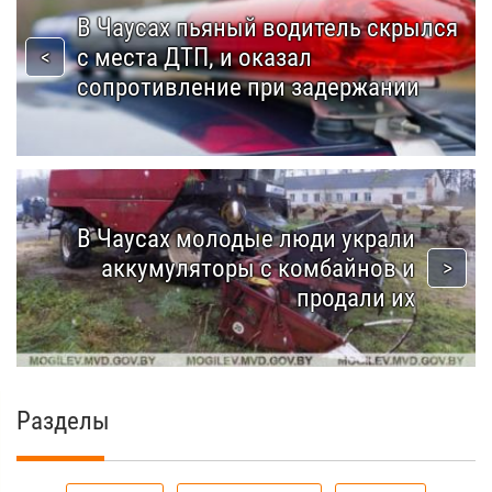
В Чаусах пьяный водитель скрылся
с места ДТП, и оказал
сопротивление при задержании
В Чаусах молодые люди украли
аккумуляторы с комбайнов и
продали их
Разделы