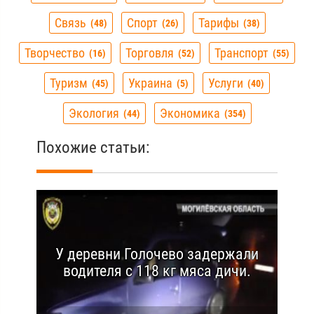
Связь
Спорт
Тарифы
48
26
38
Творчество
Торговля
Транспорт
16
52
55
Туризм
Украина
Услуги
45
5
40
Экология
Экономика
44
354
Похожие статьи:
У деревни Голочево задержали
водителя с 118 кг мяса дичи.