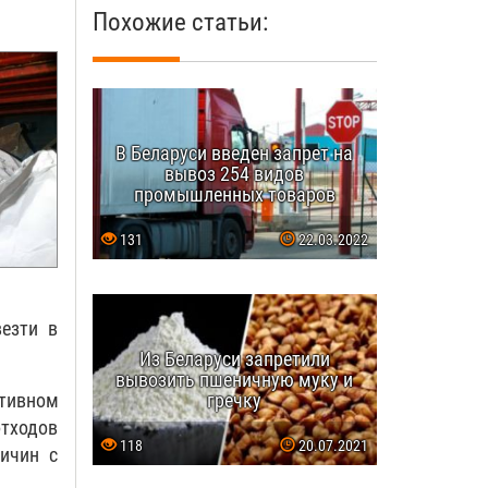
Похожие статьи:
В Беларуси введен запрет на
вывоз 254 видов
промышленных товаров
131
22.03.2022
езти в
Из Беларуси запретили
вывозить пшеничную муку и
гречку
ативном
тходов
118
20.07.2021
ичин с