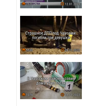
1371
12.01.2023
Страшное ДТП под Чаусами:
погибли три девушки
5530
29.11.2022
В Чаусском районе хозяин
дома убил гостя
1079
16.11.2022