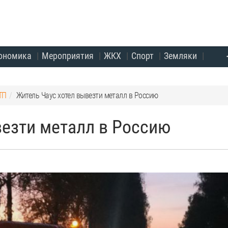
ономика
Мероприятия
ЖКХ
Спорт
Земляки
ТП
Житель Чаус хотел вывезти металл в Россию
везти металл в Россию