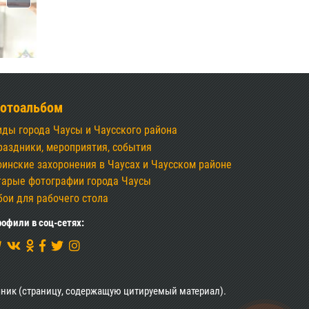
отоальбом
иды города Чаусы и Чаусского района
раздники, мероприятия, события
оинские захоронения в Чаусах и Чаусском районе
тарые фотографии города Чаусы
бои для рабочего стола
офили в соц-сетях:
ник (страницу, содержащую цитируемый материал).