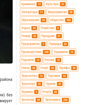
Криминал
Культура
15
31
Литература
Мероприятия
11
58
Образование
Общество
34
356
Отдых
Памятник
28
6
Пожар
Праздник
33
21
Предприятие
Природа
7
63
Происшествия
Радимичи
169
15
Радомля
Россия
13
12
Связь
Спорт
Тарифы
48
26
38
Творчество
Торговля
16
52
 района
Транспорт
Туризм
55
45
Украина
Услуги
5
40
ия) без
Экология
Экономика
44
354
рмирует