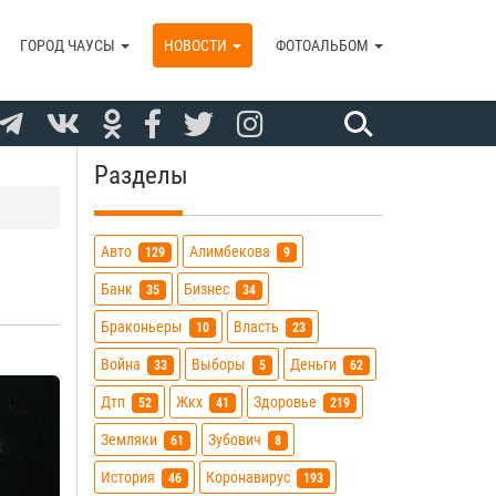
ГОРОД ЧАУСЫ
НОВОСТИ
ФОТОАЛЬБОМ
Разделы
Авто
Алимбекова
129
9
Банк
Бизнес
35
34
Браконьеры
Власть
10
23
Война
Выборы
Деньги
33
5
62
Дтп
Жкх
Здоровье
52
41
219
Земляки
Зубович
61
8
История
Коронавирус
46
193