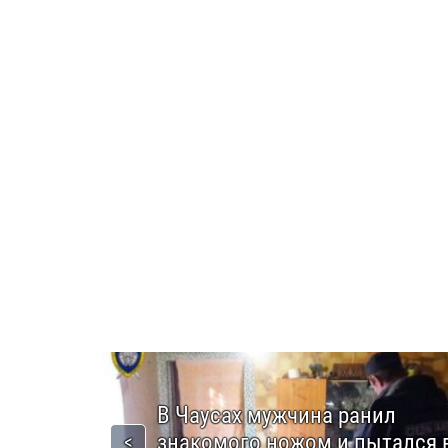
В Чаусах мужчина ранил
знакомого ножом и пытался 