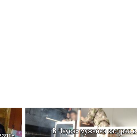
В Чаусах мужчина застрял в
взять