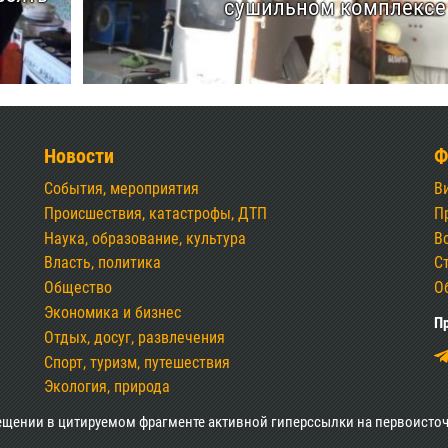
сушильном комплексе
Новости
Ф
События, мероприятия
В
Происшествия, катастрофы, ДТП
П
Наука, образование, культура
В
Власть, политика
С
Общество
О
Экономика и бизнес
Пр
Отдых, досуг, развлечения
Спорт, туризм, путешествия
Экология, природа
ещении в цитируемом фрагменте активной гиперссылки на первоисточ