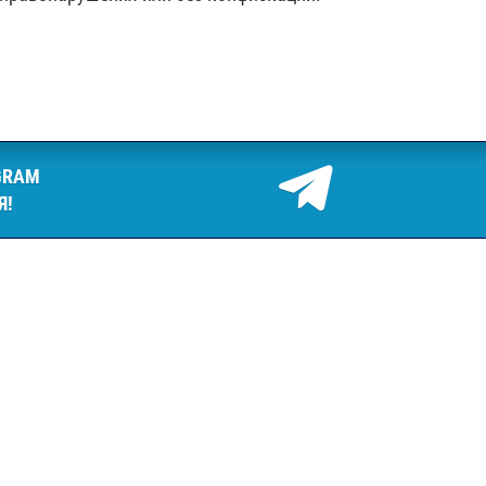
GRAM
Я!