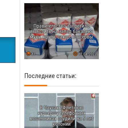
Правительство запретило
вывозить на Запад бакалею:
муку, крупу, сахар, консервы
81
12.04.2022
Последние статьи:
В Чаусах 24-летнюю
курьершу телефонных
мошенниках осудили на 5 лет
колонии