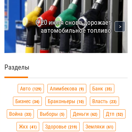
С 20 июля снова дорожает
автомобильное топливо
Разделы
Авто
Алимбекова
Банк
129
9
35
Бизнес
Браконьеры
Власть
34
10
23
Война
Выборы
Деньги
Дтп
33
5
62
52
Жкх
Здоровье
Земляки
41
219
61