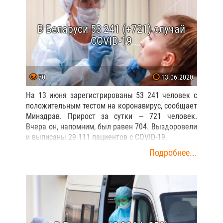
Общество
Отдых
Памятник
356
28
6
Пожар
Праздник
Предприятие
33
21
7
Природа
Происшествия
63
169
Радимичи
Радомля
Россия
15
13
12
Связь
Спорт
Тарифы
48
26
38
Творчество
Торговля
Транспорт
16
52
55
Туризм
Украина
Услуги
45
5
40
Экология
Экономика
44
354
Похожие статьи: