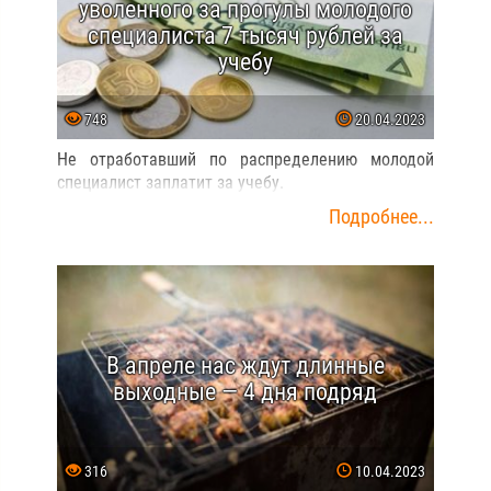
В Беларуси 65 114 (+182) случаев
коронавируса
36
13.07.2020
На 13 июля зарегистрировано 65 тыс. 114 случаев
COVID-19. Прирост за сутки — 182 зараженных.
Выздоровели и выписаны 55 492 пациента (плюс
112 за последние сутки), у которых ранее был
подтвержден диагноз COVID-19.
Подробнее...
Последние статьи: