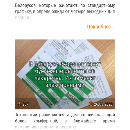
Суд Чаусского района взыскал с
уволенного за прогулы молодого
специалиста 7 тысяч рублей за
учебу
748
20.04.2023
Не отработавший по распределению молодой
специалист заплатит за учебу.
Подробнее...
В апреле нас ждут длинные
выходные — 4 дня подряд