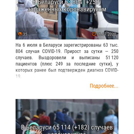
В Беларуси 53 241 (+721) случай
COVID-19
70
13.06.2020
На 13 июня зарегистрированы 53 241 человек с
положительным тестом на коронавирус, сообщает
Минздрав. Прирост за сутки — 721 человек.
Вчера он, напомним, был равен 704. Выздоровели
и выписаны 29 111 пациентов с COVID-19.
Подробнее...