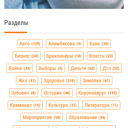
25 мая водители обязаны будут
двигаться с включенным ближним
светом фар днем
Актуальные данные статистики по
Covid-19 в Чаусском районе на 22