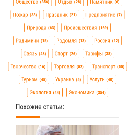
мая
Разделы
Авто
Алимбекова
Банк
129
9
35
Бизнес
Браконьеры
Власть
34
10
23
Война
Выборы
Деньги
Дтп
33
5
62
52
Жкх
Здоровье
Земляки
41
219
61
Зубович
История
Коронавирус
8
46
193
Криминал
Культура
Литература
15
31
11
Мероприятия
Образование
58
34