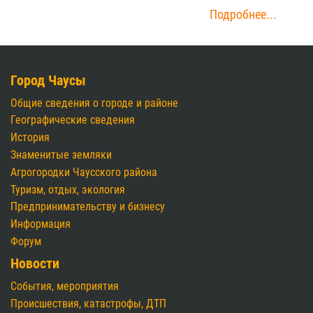
316
10.04.2023
Белорусов, которые работают по стандартному
графику, в апреле ожидают четыре выходных дня
подряд.
Подробнее...
В Беларуси скоро исчезнут
бумажные рецепты на
лекарства. Их заменят
электронными
267
26.03.2023
Технологии развиваются и делают жизнь людей