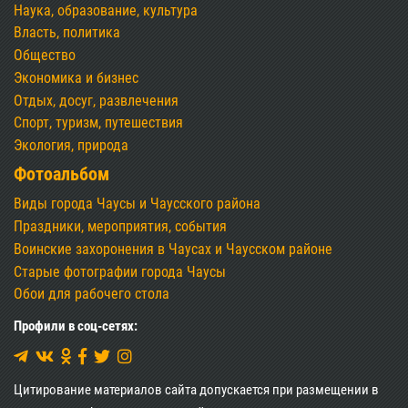
более комфортной, в ближайшее время
изменения затронут и рецепты.
Подробнее...
Город Чаусы
Общие сведения о городе и районе
Географические сведения
История
Знаменитые земляки
Агрогородки Чаусского района
Туризм, отдых, экология
Предпринимательству и бизнесу
Информация
Форум
Новости
События, мероприятия