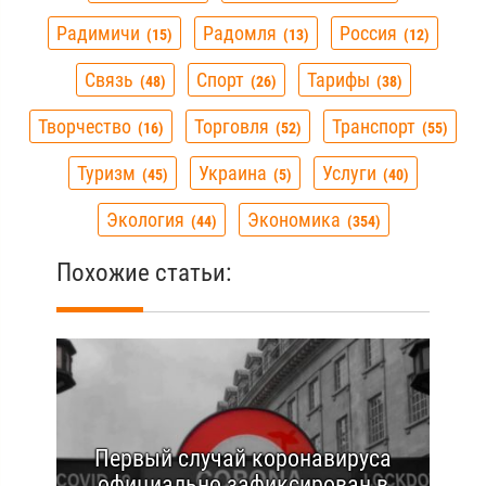
Радимичи
Радомля
Россия
15
13
12
Связь
Спорт
Тарифы
48
26
38
Творчество
Торговля
Транспорт
16
52
55
Туризм
Украина
Услуги
45
5
40
Экология
Экономика
44
354
Похожие статьи:
Первый случай коронавируса
официально зафиксирован в