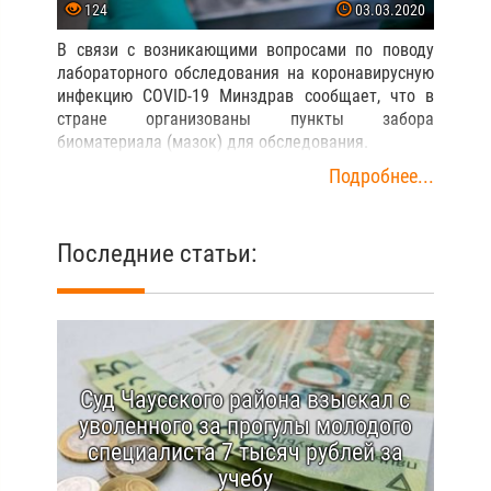
124
03.03.2020
В связи с возникающими вопросами по поводу
лабораторного обследования на коронавирусную
инфекцию COVID-19 Минздрав сообщает, что в
стране организованы пункты забора
биоматериала (мазок) для обследования.
Подробнее...
Последние статьи:
Суд Чаусского района взыскал с
уволенного за прогулы молодого
специалиста 7 тысяч рублей за
учебу