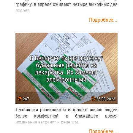
графику, в апреле ожидают четыре выходных дня
подряд.
Подробнее...
В Беларуси скоро исчезнут
бумажные рецепты на
лекарства. Их заменят
электронными
267
26.03.2023
Технологии развиваются и делают жизнь людей
более комфортной, в ближайшее время
изменения затронут и рецепты.
Подробнее...