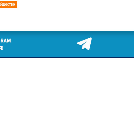
бщество
GRAM
Я!