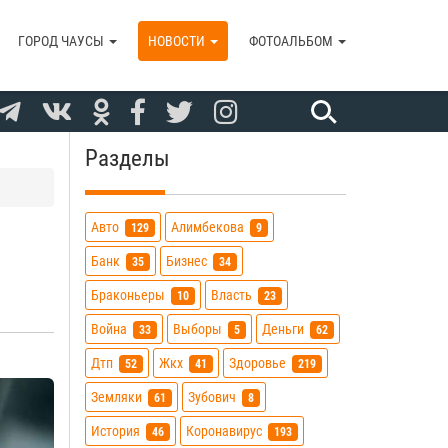
ГОРОД ЧАУСЫ
НОВОСТИ
ФОТОАЛЬБОМ
Разделы
Авто
Алимбекова
129
9
Банк
Бизнес
35
34
Браконьеры
Власть
10
23
Война
Выборы
Деньги
33
5
62
Дтп
Жкх
Здоровье
52
41
219
Земляки
Зубович
61
8
История
Коронавирус
46
193