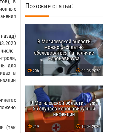
тов), в
Похожие статьи:
ионных
анения
 назад)
В Могилевской области
03.2020
можно бесплатно
числе -
обследоваться на наличие
нтроля,
коронавируса
аны для
206
02.03.2020
ицах в
низации
бинетах
В Могилевской области — уже
дложено
55 случаев коронавирусной
инфекции
и (так
219
10.04.2020