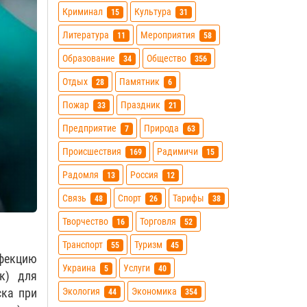
Криминал
Культура
15
31
Литература
Мероприятия
11
58
Образование
Общество
34
356
Отдых
Памятник
28
6
Пожар
Праздник
33
21
Предприятие
Природа
7
63
Происшествия
Радимичи
169
15
Радомля
Россия
13
12
Связь
Спорт
Тарифы
48
26
38
Творчество
Торговля
16
52
Транспорт
Туризм
55
45
нфекцию
Украина
Услуги
5
40
к) для
Экология
Экономика
ска при
44
354