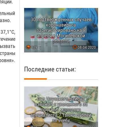
ляции.
тельный
30 подтвержденных случаев
азно.
коронавируса
зарегистрировано на 8
37,1°С,
апреля в Могилевской
течение
области
вызвать
119
08.04.2020
 страны
ровня».
Последние статьи:
Суд Чаусского района
взыскал с уволенного за
прогулы молодого
специалиста 7 тысяч рублей
за учебу