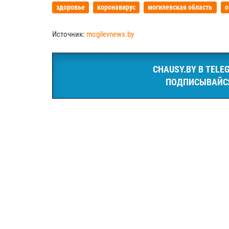
здоровье
коронавирус
могилевская область
о
Источник:
mogilevnews.by
CHAUSY.BY В TELE
ПОДПИСЫВАЙС