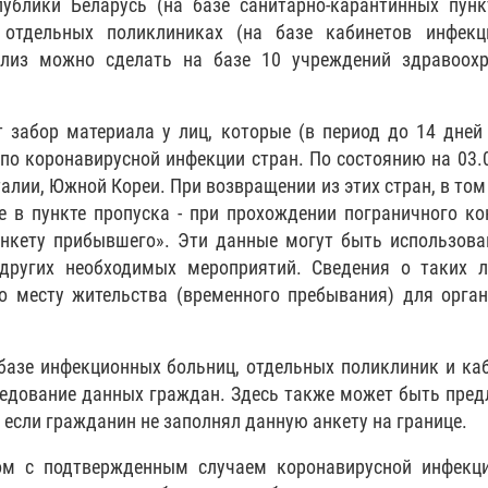
ублики Беларусь (на базе санитарно-карантинных пунк
в отдельных поликлиниках (на базе кабинетов инфекц
ализ можно сделать на базе 10 учреждений здравоохр
т забор материала у лиц, которые (в период до 14 дней
по коронавирусной инфекции стран. По состоянию на 03.
алии, Южной Кореи. При возвращении из этих стран, в том 
е в пункте пропуска - при прохождении пограничного ко
нкету прибывшего». Эти данные могут быть использов
других необходимых мероприятий. Сведения о таких л
 месту жительства (временного пребывания) для орга
 базе инфекционных больниц, отдельных поликлиник и ка
едование данных граждан. Здесь также может быть пре
 если гражданин не заполнял данную анкету на границе.
ом с подтвержденным случаем коронавирусной инфекци