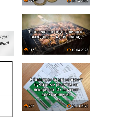
748
20.04.2023
В апреле нас ждут длинные
выходные — 4 дня подряд
одят
заний
316
10.04.2023
В Беларуси скоро исчезнут
бумажные рецепты на
лекарства. Их заменят
электронными
267
26.03.2023