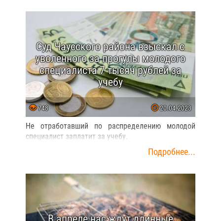
Суд Чаусского района взыскал с
уволенного за прогулы молодого
специалиста 7 тысяч рублей за
учебу
748
20.04.2023
Не отработавший по распределению молодой
специалист заплатит за учебу.
Подробнее...
В апреле нас ждут длинные