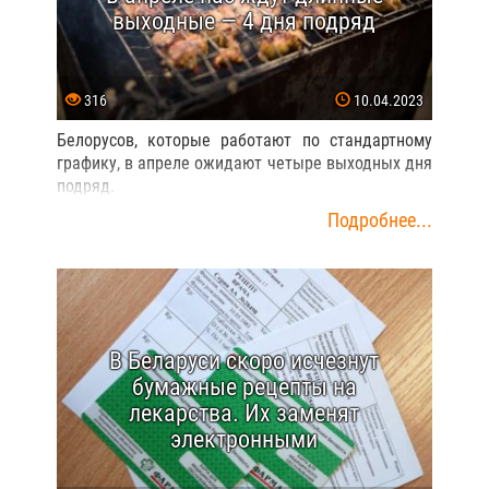
выходные — 4 дня подряд
316
10.04.2023
Белорусов, которые работают по стандартному
графику, в апреле ожидают четыре выходных дня
подряд.
Подробнее...
В Беларуси скоро исчезнут
бумажные рецепты на
лекарства. Их заменят
электронными