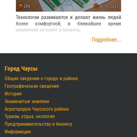
268
26.03.2023
Технологии развиваются и делают жизнь людей
более комфортной, в ближайшее время
изменения затронут и рецепты.
Подробнее...
Город Чаусы
Общие сведения о городе и районе
Географические сведения
История
Знаменитые земляки
Агрогородки Чаусского района
Туризм, отдых, экология
Предпринимательству и бизнесу
Информация