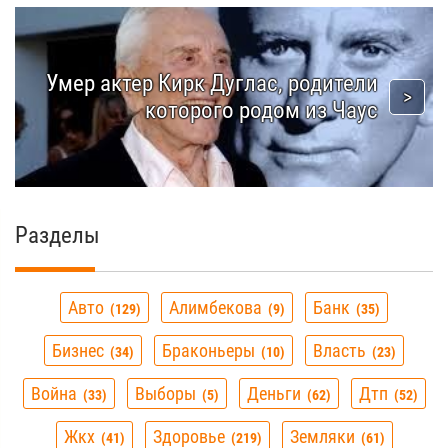
Умер актер Кирк Дуглас, родители
которого родом из Чаус
Разделы
Авто
Алимбекова
Банк
129
9
35
Бизнес
Браконьеры
Власть
34
10
23
Война
Выборы
Деньги
Дтп
33
5
62
52
Жкх
Здоровье
Земляки
41
219
61