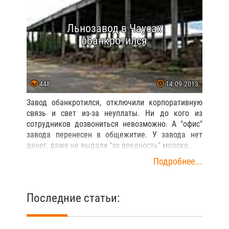
Льнозавод в Чаусах
обанкротился
448
14.09.2013
Завод обанкротился, отключили корпоративную
связь и свет из-за неуплаты. Ни до кого из
сотрудников дозвониться невозможно. А "офис"
завода перенесен в общежитие. У завода нет
денег, даже не выдали "за вредность" молоко.
Подробнее...
Последние статьи: