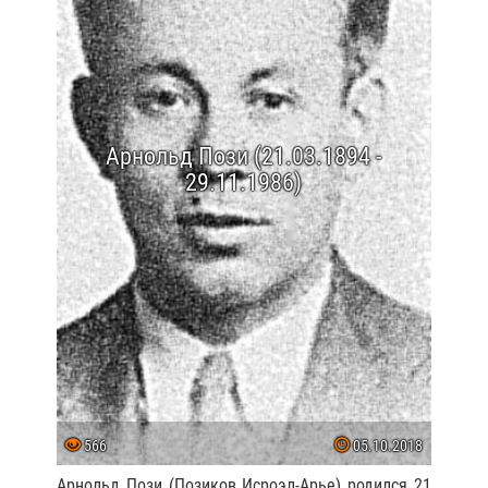
Арнольд Пози (21.03.1894 -
29.11.1986)
566
05.10.2018
Арнольд Пози (Позиков Исроэл-Арье) родился 21