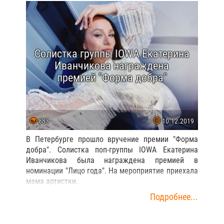
Солистка группы IOWA Екатерина
Иванчикова награждена
премией "Форма добра"
883
10.12.2019
В Петербурге прошло вручение премии "Форма
добра". Солистка поп-группы IOWA Екатерина
Иванчикова была награждена премией в
номинации "Лицо года". На мероприятие приехала
мама артистки.
Подробнее...