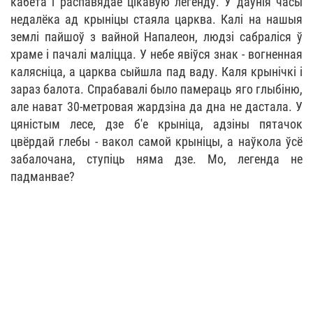
кабета і распавядае цікавую легенду. У даўнія часы
недалёка ад крыніцы стаяла царква. Калі на нашыя
землі пайшоў з вайной Напалеон, людзі сабраліся ў
храме і пачалі маліцца. У небе явіўся знак - вогненная
калясніца, а царква сыйшла пад ваду. Каля крынічкі і
зараз балота. Спрабавалі было памераць яго глыбіню,
але нават 30-метровая жардзіна да дна не дастала. У
цяністым лесе, дзе б'е крыніца, адзіны пятачок
цвёрдай глебы - вакол самой крыніцы, а наўкола ўсё
забалочана, ступіць няма дзе. Мо, легенда не
падманвае?