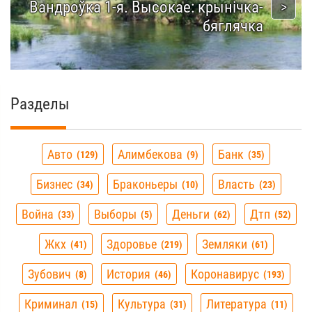
Вандроўка 1-я. Высокае: крынічка-
бяглячка
Разделы
Авто
Алимбекова
Банк
129
9
35
Бизнес
Браконьеры
Власть
34
10
23
Война
Выборы
Деньги
Дтп
33
5
62
52
Жкх
Здоровье
Земляки
41
219
61
Зубович
История
Коронавирус
8
46
193
Криминал
Культура
Литература
15
31
11