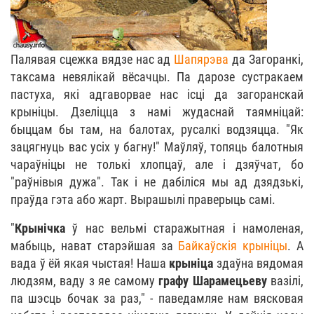
Палявая сцежка вядзе нас ад
Шапярэва
да Загоранкі,
таксама невялікай вёсачцы. Па дарозе сустракаем
пастуха, які адгаворвае нас ісці да загоранскай
крыніцы. Дзеліцца з намі жудаснай таямніцай:
быццам бы там, на балотах, русалкі водзяцца. "Як
зацягнуць вас усіх у багну!" Маўляў, топяць балотныя
чараўніцы не толькі хлопцаў, але і дзяўчат, бо
"раўнівыя дужа". Так і не дабіліся мы ад дзядзькі,
праўда гэта або жарт. Вырашылі праверыць самі.
"
Крынічка
ў нас вельмі старажытная і намоленая,
мабыць, нават старэйшая за
Байкаўскія крыніцы
. А
вада ў ёй якая чыстая! Наша
крыніца
здаўна вядомая
людзям, ваду з яе самому
графу Шарамецьеву
вазілі,
па шэсць бочак за раз," - паведамляе нам вясковая