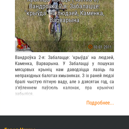
Вандроўка 2-я: Забалацце:
"крыўда" на людзей, Каменка,
Варварына
181
10.01.2011
Вандроўка 2-я: Забалацце: 'крыўда' на людзей,
Каменка, Варварына. У Забалацці у пошуках
мясцовых крыніц нам даводзіцца лазіць па
непраходных балотах-хмызняках. З іх раней людзі
бралі чыстую пітную ваду, але з дзясятак год, са
з'яўленнем паўсюль калонак, пра крынічкі
забыліся.
Подробнее...