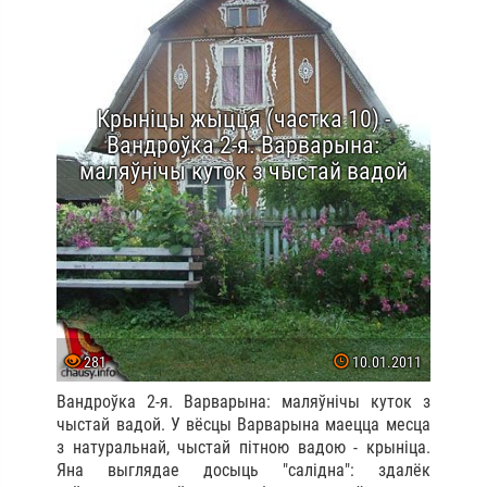
Крыніцы жыцця (частка 10) -
Вандроўка 2-я. Варварына:
маляўнічы куток з чыстай вадой
281
10.01.2011
Вандроўка 2-я. Варварына: маляўнічы куток з
чыстай вадой. У вёсцы Варварына маецца месца
з натуральнай, чыстай пітною вадою - крыніца.
Яна выглядае досыць "салідна": здалёк