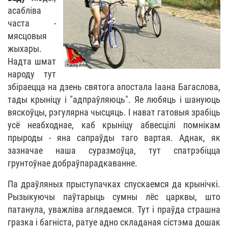
асабліва
часта -
мясцовыя
жыхары.
Надта шмат
народу тут
збіраецца на дзень святога апостала Іаана Багаслова,
тады крыніцу і "адпраўляюць". Яе любяць і шануюць
вяскоўцы, рэгулярна чысцяць. І нават гатовыя зрабіць
усё неабходнае, каб крыніцу абвесцілі помнікам
прыроды - яна сапраўды таго вартая. Аднак, як
зазначае наша суразмоўца, тут спатрэбіцца
грунтоўнае добраўпарадкаванне.
Па драўляных прыступачках спускаемся да крынічкі.
Рызыкуючы паўтарыць сумны лёс царквы, што
патанула, уважліва аглядаемся. Тут і праўда страшна
гразка і багніста, ратуе адно складаная сістэма дошак