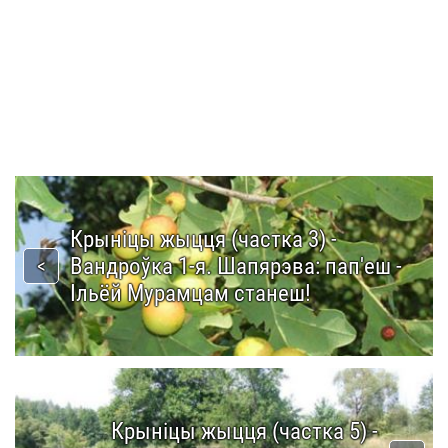
Крыніцы жыцця (частка 3) -
Вандроўка 1-я. Шапярэва: пап'еш -
Ільёй Мурамцам станеш!
Крыніцы жыцця (частка 5) -