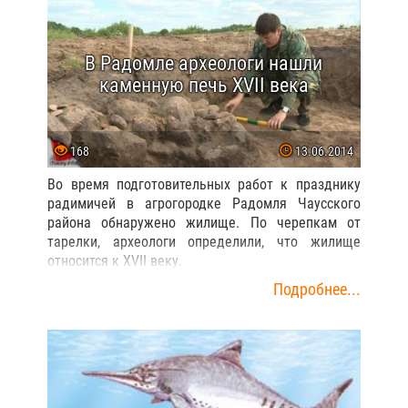
В Радомле археологи нашли
каменную печь XVII века
168
13.06.2014
Во время подготовительных работ к празднику
радимичей в агрогородке Радомля Чаусского
района обнаружено жилище. По черепкам от
тарелки, археологи определили, что жилище
относится к XVII веку.
Подробнее...