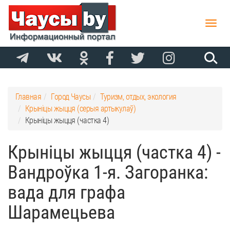
Toggle
naviga
Главная
Город Чаусы
Туризм, отдых, экология
Крыніцы жыцця (серыя артыкулаў)
Крыніцы жыцця (частка 4)
Крыніцы жыцця (частка 4) -
Вандроўка 1-я. Загоранка:
вада для графа
Шарамецьева