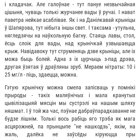
і кладачак. Але галоўнае - тут пануе незвычайная
цішыня, чуваць толькі журчанее вады ў ручаі. І нават
паветра нейкае асаблівае. Як і на Данілкавай крыніцы
ў Шапярэва, тут нібыта іншы свет. І таксама - утульна,
нягледзячы на наўкольную багну. Стаяць лавы, стол,
ёсць слоік для вады, над крынічкай узвышаецца
крыж. Навідавоку тут струменяць дзве крыніцы, але іх
можа быць болей. Адна з іх цурчыць з-пад дрэва,
другая ўзятая ў драўляны зруб. Мераем нітраты: 10 і
25 мг/л - піць, здаецца, можна.
Гэтую крынічку можна смела запісваць у помнікі
прыроды - такіх маляўнічых і мала кранутых
цывілізацыяй мясцін мы сустрэлі на нашым шляху
няшмат. І ў той жа час, пэўнае дабраўпарадкаванне не
будзе лішнім. Толькі вось рабіць яго трэба як мага
асцярожней, па прынцыпе "не нашкодзь", якім, на
жаль, далёка не заўсёды кіруюцца пры