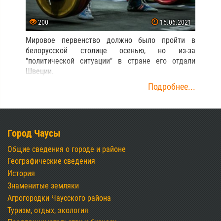
200
15.06.2021
Мировое первенство должно было пройти в
белорусской столице осенью, но из-за
"политической ситуации" в стране его отдали
Швеции.
Подробнее...
Город Чаусы
Общие сведения о городе и районе
Географические сведения
История
Знаменитые земляки
Агрогородки Чаусского района
Туризм, отдых, экология