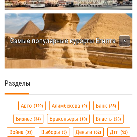
Самые популярные курорты Египта
Разделы
Авто
Алимбекова
Банк
129
9
35
Бизнес
Браконьеры
Власть
34
10
23
Война
Выборы
Деньги
Дтп
33
5
62
52