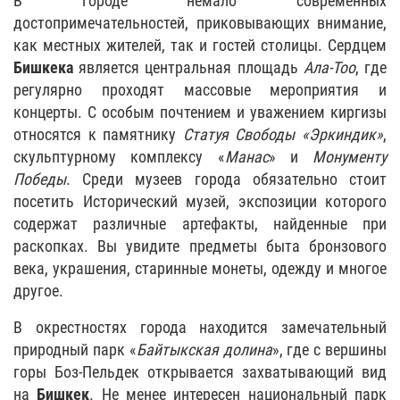
В городе немало современных
достопримечательностей, приковывающих внимание,
как местных жителей, так и гостей столицы. Сердцем
Бишкека
является центральная площадь
Ала-Тоо
, где
регулярно проходят массовые мероприятия и
концерты. С особым почтением и уважением киргизы
относятся к памятнику
Статуя Свободы «Эркиндик»
,
скульптурному комплексу «
Манас
» и
Монументу
Победы
. Среди музеев города обязательно стоит
посетить Исторический музей, экспозиции которого
содержат различные артефакты, найденные при
раскопках. Вы увидите предметы быта бронзового
века, украшения, старинные монеты, одежду и многое
другое.
В окрестностях города находится замечательный
природный парк «
Байтыкская долина
», где с вершины
горы Боз-Пельдек открывается захватывающий вид
на
Бишкек
. Не менее интересен национальный парк