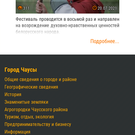
311
20.07.2021
Фестиваль проводится в восьмой раз и направлен
на возрождение духовно-нравственных ценностей
белорусского народа.
Подробнее...
Город Чаусы
Общие сведения о городе и районе
Географические сведения
История
Знаменитые земляки
Агрогородки Чаусского района
Туризм, отдых, экология
Предпринимательству и бизнесу
Информация