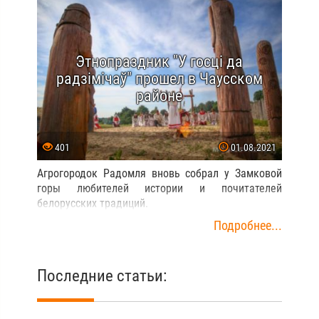
Этнопраздник "У госцi да
радзiмiчаў" прошел в Чаусском
районе
401
01.08.2021
Агрогородок Радомля вновь собрал у Замковой
горы любителей истории и почитателей
белорусских традиций.
Подробнее...
Последние статьи: