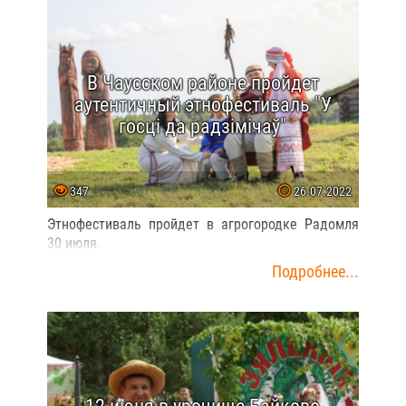
В Чаусском районе пройдет
аутентичный этнофестиваль "У
госцi да радзiмiчаў"
347
26.07.2022
Этнофестиваль пройдет в агрогородке Радомля
30 июля.
Подробнее...
12 июня в урочище Байково