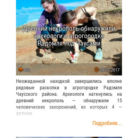
Древний некрополь обнаружили
археологи в агрогородке
Радомля под Чаусами
408
09.07.2017
Неожиданной находкой завершились вполне
рядовые раскопки в агрогородке Радомля
Чаусского района. Археологи наткнулись на
древний некрополь — обнаружили 15
человеческих захоронений, из которых 4 —
детских
Подробнее...