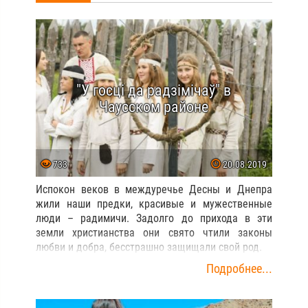
"У госці да радзімічаў" в
Чаусском районе
733
20.08.2019
Испокон веков в междуречье Десны и Днепра
жили наши предки, красивые и мужественные
люди – радимичи. Задолго до прихода в эти
земли христианства они свято чтили законы
любви и добра, бесстрашно защищали свой род.
Подробнее...