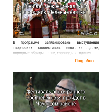
пройдёт межрегиональный
праздник "Зеленые святки"
228
09.06.2022
В программе запланированы выступления
творческих коллективов, выставки-продажи,
народные обряды, песни, хороводы и гадания.
Подробнее...
Фестиваль эпохи раннего
Средневековья пройдет в
Чаусском районе