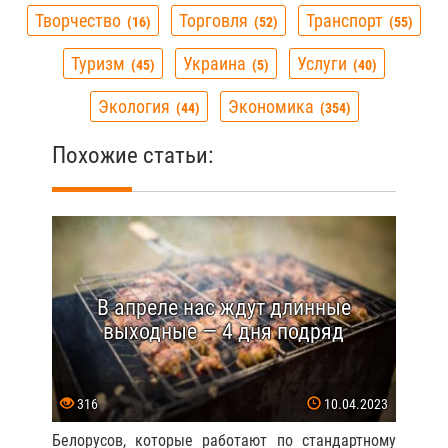
Творчество
Торговля
Транспорт
16
52
55
Туризм
Украина
Услуги
45
5
40
Экология
Экономика
44
354
Похожие статьи:
В апреле нас ждут длинные
выходные — 4 дня подряд
316
10.04.2023
Белорусов, которые работают по стандартному