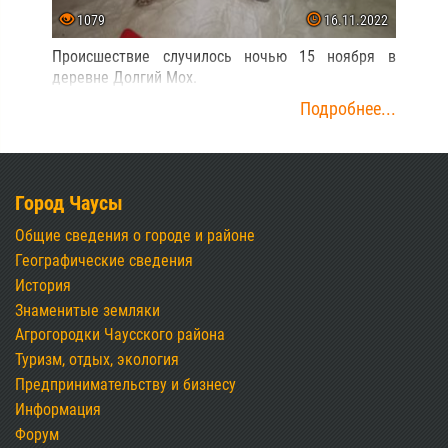
1079
16.11.2022
Происшествие случилось ночью 15 ноября в
деревне Долгий Мох.
Подробнее...
Город Чаусы
Общие сведения о городе и районе
Географические сведения
История
Знаменитые земляки
Агрогородки Чаусского района
Туризм, отдых, экология
Предпринимательству и бизнесу
Информация
Форум