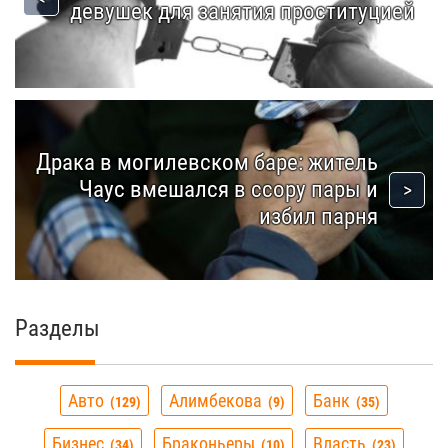
девушек для занятия проституцией
Драка в могилевском баре: житель
Чаус вмешался в ссору пары и
избил парня
Разделы
Авто
Алимбекова
Банк
129
9
35
Бизнес
Браконьеры
Власть
34
10
23