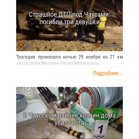
Страшное ДТП под Чаусами:
погибли три девушки
5530
29.11.2022
Трагедия произошла ночью 29 ноября на 21 км
автодороги Могилев-Рясно-Мстиславль.
Подробнее...
В Чаусском районе хозяин дома
убил гостя