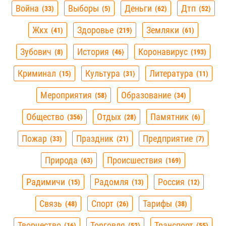
Война
Выборы
Деньги
Дтп
33
5
62
52
Жкх
Здоровье
Земляки
41
219
61
Зубович
История
Коронавирус
8
46
193
Криминал
Культура
Литература
15
31
11
Мероприятия
Образование
58
34
Общество
Отдых
Памятник
356
28
6
Пожар
Праздник
Предприятие
33
21
7
Природа
Происшествия
63
169
Радимичи
Радомля
Россия
15
13
12
Связь
Спорт
Тарифы
48
26
38
Творчество
Торговля
Транспорт
16
52
55