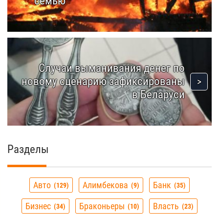
семью
Случаи выманивания денег по
новому сценарию зафиксированы
в Беларуси
Разделы
Авто
Алимбекова
Банк
129
9
35
Бизнес
Браконьеры
Власть
34
10
23