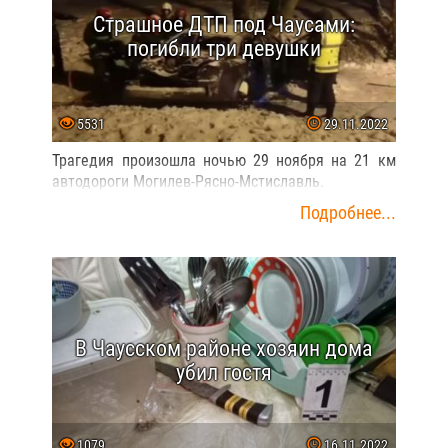
Страшное ДТП под Чаусами:
погибли три девушки
5531
29.11.2022
Трагедия произошла ночью 29 ноября на 21 км
автодороги Могилев-Рясно-Мстиславль.
Подробнее...
В Чаусском районе хозяин дома
убил гостя
1079
16.11.2022