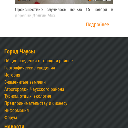
Происшествие случилось ночью 15 ноября в
деревне Долгий Мох.
Подробнее...
Город Чаусы
Общие сведения о городе и районе
Географические сведения
История
Знаменитые земляки
Агрогородки Чаусского района
Туризм, отдых, экология
Предпринимательству и бизнесу
Информация
Форум
Новости