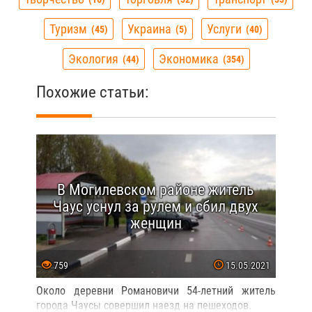
Туризм
Украина
Услуги
45
5
40
Экология
Экономика
44
354
Похожие статьи:
В Могилевском районе житель
Чаус уснул за рулем и сбил двух
женщин
759
15.05.2021
Около деревни Романовичи 54-летний житель
города Чаусы совершил наезд на пешеходов.