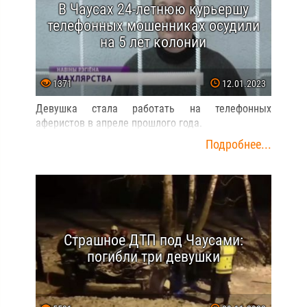
В Чаусах 24-летнюю курьершу
телефонных мошенниках осудили
на 5 лет колонии
1371
12.01.2023
Девушка стала работать на телефонных
аферистов в апреле прошлого года.
Подробнее...
Страшное ДТП под Чаусами:
погибли три девушки