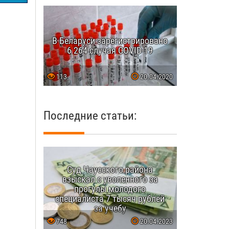
В Беларуси зарегистрировано
6 264 случая COVID-19
113
20.04.2020
Последние статьи:
Суд Чаусского района
взыскал с уволенного за
прогулы молодого
специалиста 7 тысяч рублей
за учебу
748
20.04.2023