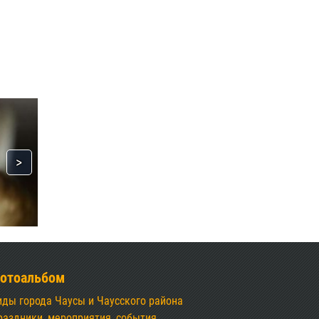
отоальбом
иды города Чаусы и Чаусского района
раздники, мероприятия, события