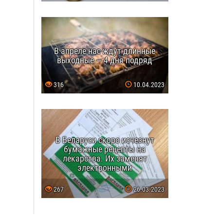
В апреле нас ждут длинные
выходные — 4 дня подряд
316
10.04.2023
В Беларуси скоро исчезнут
бумажные рецепты на
лекарства. Их заменят
электронными
267
26.03.2023