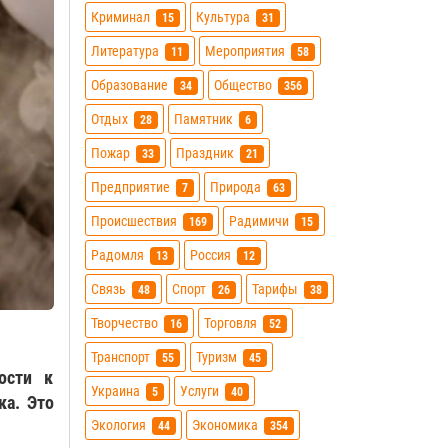
Криминал
Культура
15
31
Литература
Мероприятия
11
58
Образование
Общество
34
356
Отдых
Памятник
28
6
Пожар
Праздник
33
21
Предприятие
Природа
7
63
Происшествия
Радимичи
169
15
Радомля
Россия
13
12
Связь
Спорт
Тарифы
48
26
38
Творчество
Торговля
16
52
Транспорт
Туризм
55
45
ости к
Украина
Услуги
5
40
ка. Это
Экология
Экономика
44
354