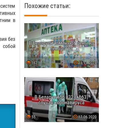
Похожие статьи:
 систем
ативных
етним в
вия без
В Беларуси изменяют цены на
т собой
лекарства
162
23.11.2019
В Беларуси 56 032 (+663)
случая коронавируса
55
17.06.2020