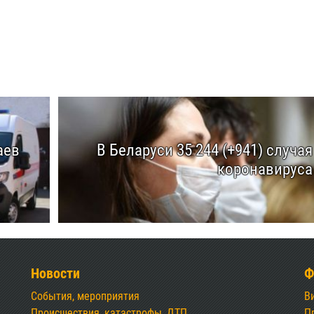
аев
В Беларуси 35 244 (+941) случая
коронавируса
Новости
Ф
События, мероприятия
В
Происшествия, катастрофы, ДТП
П