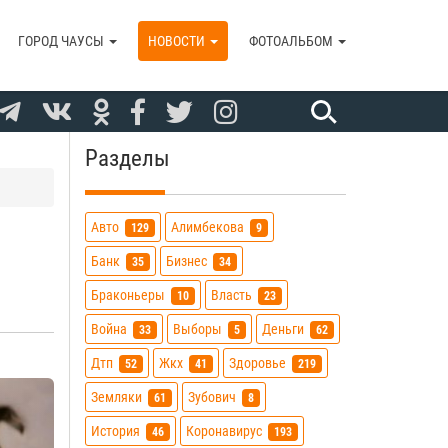
ГОРОД ЧАУСЫ
НОВОСТИ
ФОТОАЛЬБОМ
Разделы
Авто
Алимбекова
129
9
Банк
Бизнес
35
34
Браконьеры
Власть
10
23
Война
Выборы
Деньги
33
5
62
Дтп
Жкх
Здоровье
52
41
219
Земляки
Зубович
61
8
История
Коронавирус
46
193