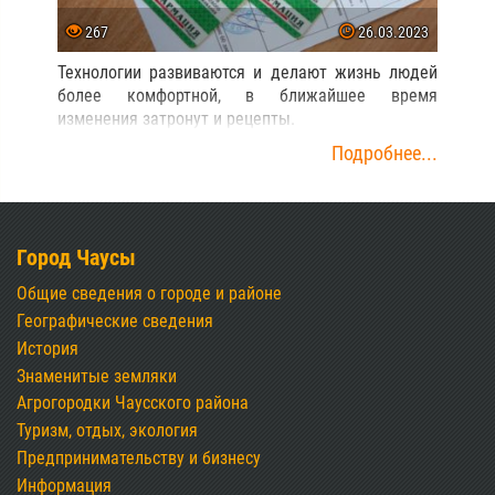
267
26.03.2023
Технологии развиваются и делают жизнь людей
более комфортной, в ближайшее время
изменения затронут и рецепты.
Подробнее...
Город Чаусы
Общие сведения о городе и районе
Географические сведения
История
Знаменитые земляки
Агрогородки Чаусского района
Туризм, отдых, экология
Предпринимательству и бизнесу
Информация