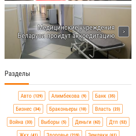
Медицинские учреждения
Беларуси пройдут аккредитацию
Разделы
Авто
Алимбекова
Банк
129
9
35
Бизнес
Браконьеры
Власть
34
10
23
Война
Выборы
Деньги
Дтп
33
5
62
52
Жкх
Здоровье
Земляки
41
219
61