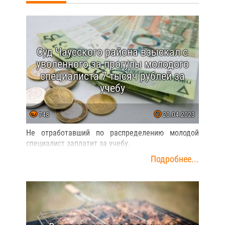
Суд Чаусского района взыскал с
уволенного за прогулы молодого
специалиста 7 тысяч рублей за
учебу
748
20.04.2023
Не отработавший по распределению молодой
специалист заплатит за учебу.
Подробнее...