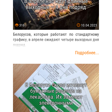
В апреле нас ждут длинные
выходные — 4 дня подряд
316
10.04.2023
Белорусов, которые работают по стандартному
графику, в апреле ожидают четыре выходных дня
подряд.
Подробнее...
В Беларуси скоро исчезнут
бумажные рецепты на
лекарства. Их заменят
электронными