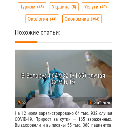
Туризм
Украина
Услуги
45
5
40
Экология
Экономика
44
354
Похожие статьи:
В Беларуси 64 932 (+165) случая
COVID-19
92
12.07.2020
На 12 июля зарегистрировано 64 тыс. 932 случая
COVID-19. Прирост за сутки — 165 зараженных.
Выздоровели и выписаны 55 тыс. 380 пациентов,