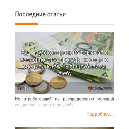
Последние статьи:
Суд Чаусского района взыскал с
уволенного за прогулы молодого
специалиста 7 тысяч рублей за
учебу
748
20.04.2023
Не отработавший по распределению молодой
специалист заплатит за учебу.
Подробнее...