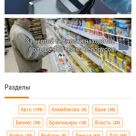
За чертой бедности находится
больше 450 тысяч белорусов
Разделы
Авто
Алимбекова
Банк
129
9
35
Бизнес
Браконьеры
Власть
34
10
23
Война
Выборы
Деньги
Дтп
33
5
62
52