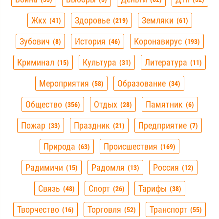
Жкх
Здоровье
Земляки
41
219
61
Зубович
История
Коронавирус
8
46
193
Криминал
Культура
Литература
15
31
11
Мероприятия
Образование
58
34
Общество
Отдых
Памятник
356
28
6
Пожар
Праздник
Предприятие
33
21
7
Природа
Происшествия
63
169
Радимичи
Радомля
Россия
15
13
12
Связь
Спорт
Тарифы
48
26
38
Творчество
Торговля
Транспорт
16
52
55