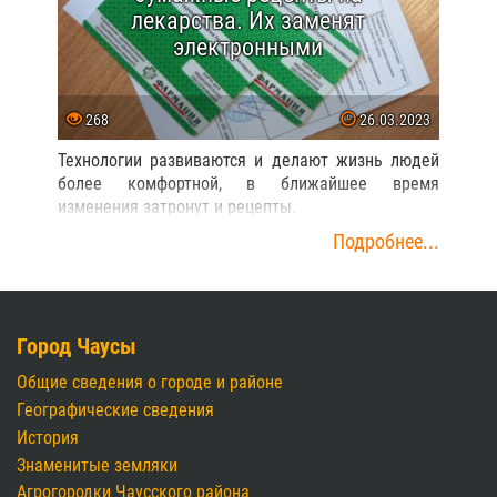
лекарства. Их заменят
электронными
268
26.03.2023
Технологии развиваются и делают жизнь людей
более комфортной, в ближайшее время
изменения затронут и рецепты.
Подробнее...
Город Чаусы
Общие сведения о городе и районе
Географические сведения
История
Знаменитые земляки
Агрогородки Чаусского района