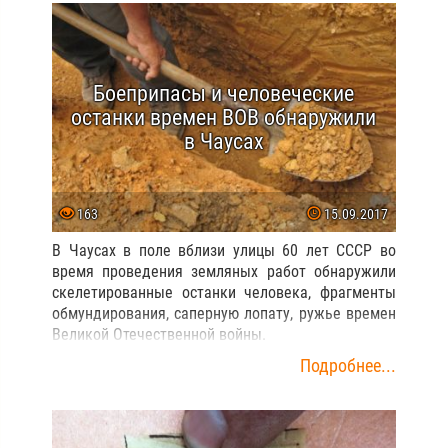
Боеприпасы и человеческие
останки времен ВОВ обнаружили
в Чаусах
163
15.09.2017
В Чаусах в поле вблизи улицы 60 лет СССР во
время проведения земляных работ обнаружили
скелетированные останки человека, фрагменты
обмундирования, саперную лопату, ружье времен
Великой Отечественной войны.
Подробнее...