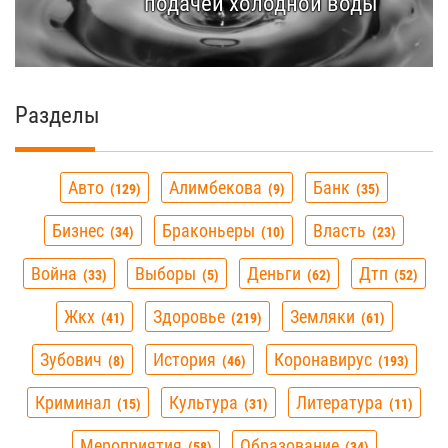
подачей холодной воды
Разделы
Авто
Алимбекова
Банк
129
9
35
Бизнес
Браконьеры
Власть
34
10
23
Война
Выборы
Деньги
Дтп
33
5
62
52
Жкх
Здоровье
Земляки
41
219
61
Зубович
История
Коронавирус
8
46
193
Криминал
Культура
Литература
15
31
11
Мероприятия
Образование
58
34