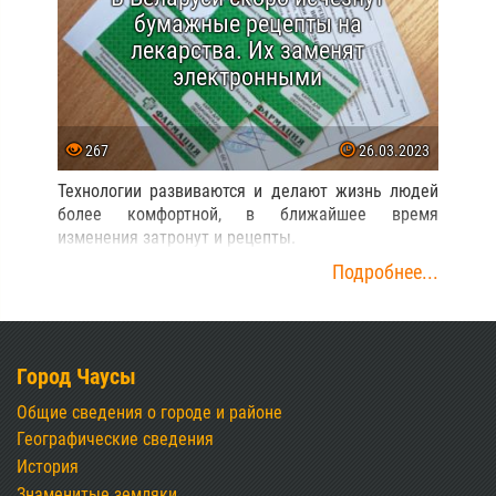
бумажные рецепты на
лекарства. Их заменят
электронными
267
26.03.2023
Технологии развиваются и делают жизнь людей
более комфортной, в ближайшее время
изменения затронут и рецепты.
Подробнее...
Город Чаусы
Общие сведения о городе и районе
Географические сведения
История
Знаменитые земляки