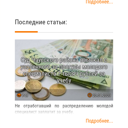
Подробнее...
Последние статьи:
Суд Чаусского района взыскал с
уволенного за прогулы молодого
специалиста 7 тысяч рублей за
учебу
748
20.04.2023
Не отработавший по распределению молодой
специалист заплатит за учебу.
Подробнее...