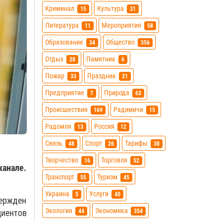
Криминал
Культура
15
31
Литература
Мероприятия
11
58
Образование
Общество
34
356
Отдых
Памятник
28
6
Пожар
Праздник
33
21
Предприятие
Природа
7
63
Происшествия
Радимичи
169
15
Радомля
Россия
13
12
Связь
Спорт
Тарифы
48
26
38
Творчество
Торговля
16
52
канале.
Транспорт
Туризм
55
45
Украина
Услуги
5
40
вержден
Экология
Экономика
44
354
циентов