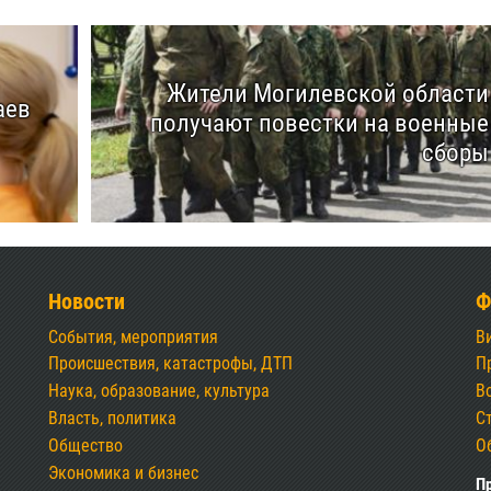
Жители Могилевской области
аев
получают повестки на военные
сборы
Новости
Ф
События, мероприятия
В
Происшествия, катастрофы, ДТП
П
Наука, образование, культура
В
Власть, политика
С
Общество
О
Экономика и бизнес
Пр