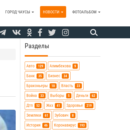
ГОРОД ЧАУСЫ
НОВОСТИ
ФОТОАЛЬБОМ
Разделы
Авто
Алимбекова
129
9
Банк
Бизнес
35
34
Браконьеры
Власть
10
23
Война
Выборы
Деньги
33
5
62
Дтп
Жкх
Здоровье
52
41
219
Земляки
Зубович
61
8
История
Коронавирус
46
193