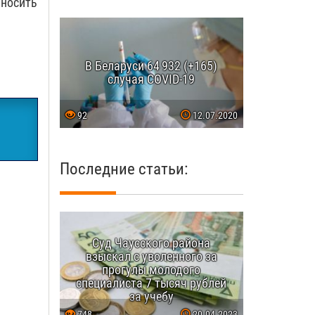
 носить
В Беларуси 64 932 (+165)
случая COVID-19
92
12.07.2020
Последние статьи:
Суд Чаусского района
взыскал с уволенного за
прогулы молодого
специалиста 7 тысяч рублей
за учебу
748
20.04.2023