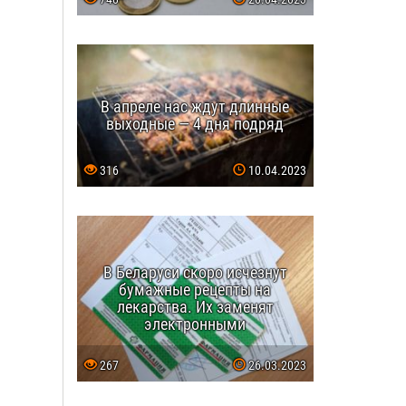
В апреле нас ждут длинные
выходные — 4 дня подряд
316
10.04.2023
В Беларуси скоро исчезнут
бумажные рецепты на
лекарства. Их заменят
электронными
267
26.03.2023