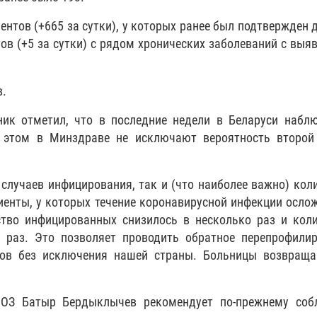
нтов (+665 за сутки), у которых ранее был подтвержден 
тов (+5 за сутки) с рядом хронических заболеваний с выя
в.
ик отметил, что в последние недели в Беларуси наблю
и этом в Минздраве не исключают вероятность второй
случаев инфицирования, так и (что наиболее важно) кол
иенты, у которых течение коронавирусной инфекции осло
тво инфицированных снизилось в несколько раз и кол
 раз. Это позволяет проводить обратное перепрофилир
онов без исключения нашей страны. Больницы возвраща
ВОЗ Батыр Бердыклычев рекомендует по-прежнему соб