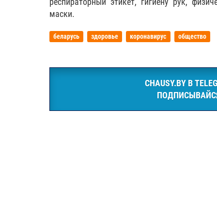
респираторный этикет, гигиену рук, физич
маски.
беларусь
здоровье
коронавирус
общество
CHAUSY.BY В TELE
ПОДПИСЫВАЙС