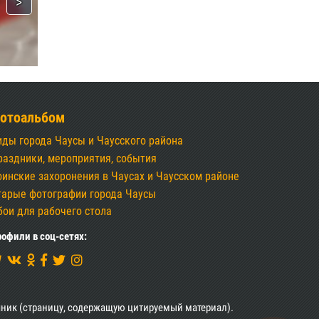
отоальбом
иды города Чаусы и Чаусского района
раздники, мероприятия, события
оинские захоронения в Чаусах и Чаусском районе
тарые фотографии города Чаусы
бои для рабочего стола
офили в соц-сетях:
ник (страницу, содержащую цитируемый материал).