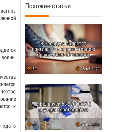
Похожие статьи:
диагноз
вленной
В Беларуси запретят
приглашать на регистрацию
дается
брака более 10 человек
 волны
68
25.05.2020
ичества
жняется
ичество
ование
В Беларуси 63 270 (+273)
ются к
случаев коронавируса
65
04.07.2020
людать