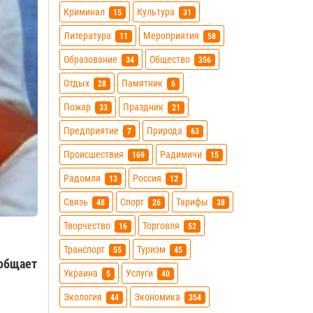
Криминал
Культура
15
31
Литература
Мероприятия
11
58
Образование
Общество
34
356
Отдых
Памятник
28
6
Пожар
Праздник
33
21
Предприятие
Природа
7
63
Происшествия
Радимичи
169
15
Радомля
Россия
13
12
Связь
Спорт
Тарифы
48
26
38
Творчество
Торговля
16
52
Транспорт
Туризм
55
45
ообщает
Украина
Услуги
5
40
Экология
Экономика
44
354