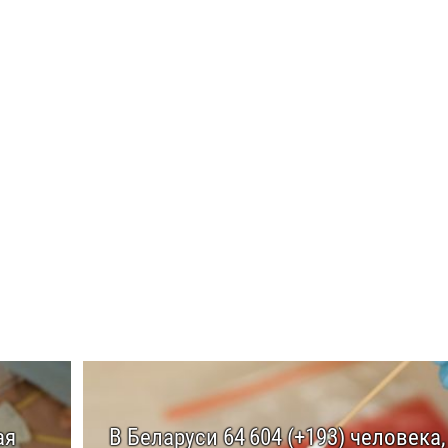
ая
В Беларуси 64 604 (+193) человека,