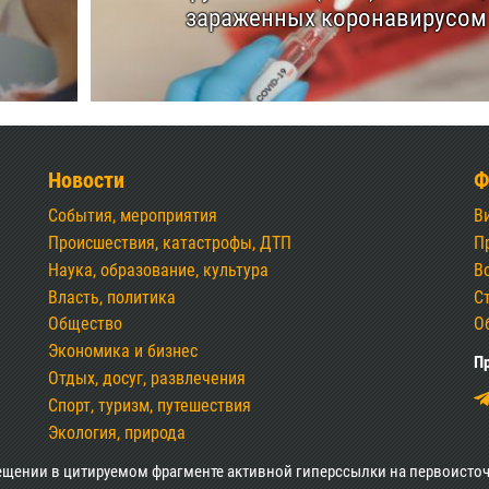
зараженных коронавирусом
Новости
Ф
События, мероприятия
В
Происшествия, катастрофы, ДТП
П
Наука, образование, культура
В
Власть, политика
С
Общество
О
Экономика и бизнес
Пр
Отдых, досуг, развлечения
Спорт, туризм, путешествия
Экология, природа
ещении в цитируемом фрагменте активной гиперссылки на первоисточ