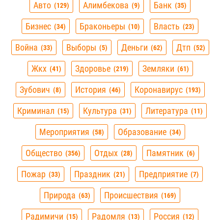
Авто
Алимбекова
Банк
129
9
35
Бизнес
Браконьеры
Власть
34
10
23
Война
Выборы
Деньги
Дтп
33
5
62
52
Жкх
Здоровье
Земляки
41
219
61
Зубович
История
Коронавирус
8
46
193
Криминал
Культура
Литература
15
31
11
Мероприятия
Образование
58
34
Общество
Отдых
Памятник
356
28
6
Пожар
Праздник
Предприятие
33
21
7
Природа
Происшествия
63
169
Радимичи
Радомля
Россия
15
13
12