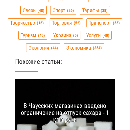
Связь
Спорт
Тарифы
48
26
38
Творчество
Торговля
Транспорт
16
52
55
Туризм
Украина
Услуги
45
5
40
Экология
Экономика
44
354
Похожие статьи:
В Чаусских магазинах введено
ограничение на отпуск сахара - 1
кг в руки