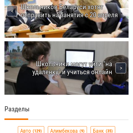
Школьников Беларуси хотят
отправить на занятия с 20 апреля
Школьники могут уйти "на
удаленку" и учиться онлайн
Разделы
Авто
Алимбекова
Банк
129
9
35