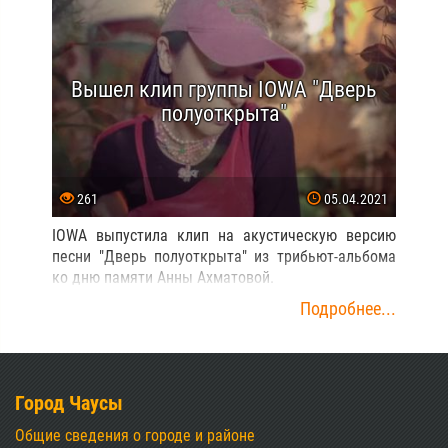
Вышел клип группы IOWA "Дверь
полуоткрыта"
261
05.04.2021
IOWA выпустила клип на акустическую версию
песни "Дверь полуоткрыта" из трибьют-альбома
ко дню памяти Анны Ахматовой.
Подробнее...
Город Чаусы
Общие сведения о городе и районе