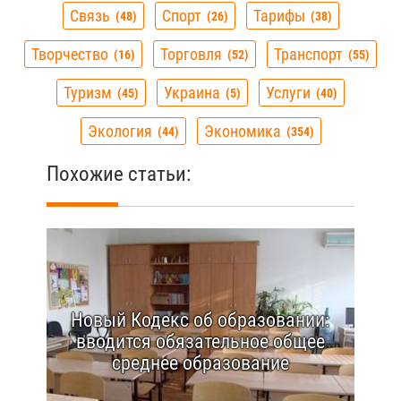
Связь
Спорт
Тарифы
48
26
38
Творчество
Торговля
Транспорт
16
52
55
Туризм
Украина
Услуги
45
5
40
Экология
Экономика
44
354
Похожие статьи:
Новый Кодекс об образовании:
вводится обязательное общее
среднее образование