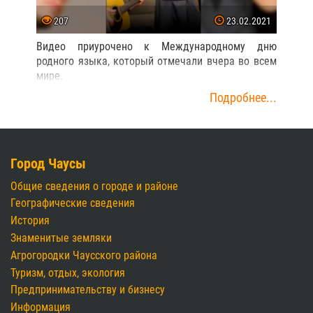
207
23.02.2021
Видео приурочено к Международному дню
родного языка, который отмечали вчера во всем
мире.
Подробнее...
Город Чаусы
Общие сведения о городе и районе
Географические сведения
История
Знаменитые земляки
Агрогородки Чаусского района
Туризм, отдых, экология
Предпринимательству и бизнесу
Информация