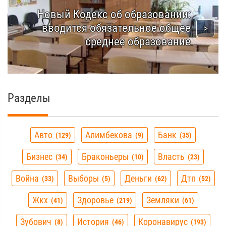
Новый Кодекс об образовании:
вводится обязательное общее
среднее образование
Разделы
Авто
Алимбекова
Банк
129
9
35
Бизнес
Браконьеры
Власть
34
10
23
Война
Выборы
Деньги
Дтп
33
5
62
52
Жкх
Здоровье
Земляки
41
219
61
Зубович
История
Коронавирус
8
46
193