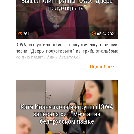
Вышел клип группы IOWA "Дверь
полуоткрыта"
261
05.04.2021
IOWA выпустила клип на акустическую версию
песни "Дверь полуоткрыта" из трибьют-альбома
ко дню памяти Анны Ахматовой.
Подробнее...
Катя Иванчикова из группы IOWA
записала хит "Мечта" на
белорусском языке